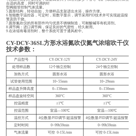
合适的高度，同时可调的针
型阀能管控制气体流量。
5.圆形结构，转动自如，方便样品支架进出水浴，操作方便。
6.智能数字温控器，可定时，双数字显示，调节采用PID技术并可实现超温报
警及防干烧。
7.圆形氮吹仪的所有部件均匀优质不锈钢制造，可耐酸碱等有机溶剂。
8.调节阀：进口调节阀，保证良好的气密性，经久耐用。
9.在浓缩有毒溶剂时，整个系统可置于通风柜中。
CY-DCY-36SL方形水浴氮吹仪氮气浓缩吹干仪
技术参数：
产品型号
CY-DCY-12Y
CY-DCY-24Y
处理样品数
12个独立控制
24个独立控制
加热方式
圆形水浴
圆形水浴
试管使用范围
10~55mm
10~29mm
样品盘升降高度
0--150mm
0--150mm
样品盘旋转空间
360°C
360°C
控温精度
±1℃
±1℃
控温范围
室温
---100℃
室温
---100℃
温控方式
4位数显/PID调节/超温报警
4位数显/PID调节/超温报警
定时时间
0~99h59min
0~99h59min
气体流量
可控
0-15L/min
可控
0-15L/min