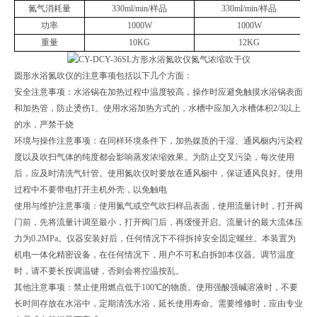
氮气消耗量
330ml/min/样品
330ml/min/样品
功率
1000W
1000W
重量
10KG
12KG
圆形水浴氮吹仪的注意事项包括以下几个方面：
安全注意事项：水浴锅在加热过程中温度较高，操作时应避免触摸水浴锅表面
和加热管，防止烫伤1。使用水浴加热方式的，水槽中应加入水槽体积2/3以上
的水，严禁干烧
环境与操作注意事项：在同样环境条件下，加热媒质的干湿、通风橱内污染程
度以及吹扫气体的纯度都会影响蒸发浓缩效果。为防止交叉污染，每次使用
后，应及时清洗气针管。使用氮吹仪时要放在通风橱中，保证通风良好。使用
过程中不要带电打开主机外壳，以免触电
使用与维护注意事项：使用氮气或空气吹扫样品表面，使用流量计时，打开阀
门前，先将流量计调至最小，打开阀门后，再缓慢开启。流量计的最大流体压
力为0.2MPa。仪器安装好后，任何情况下不得拆掉安全固定螺丝。本装置为
机电一体化精密设备，在任何情况下，用户不可私自拆卸本仪器。调节温度
时，请不要长按调温键，否则会将控温按乱。
其他注意事项：禁止使用燃点低于100℃的物质。使用强酸强碱溶液时，不要
长时间存放在水浴中，定期清洗水浴，延长使用寿命。需要维修时，应由专业