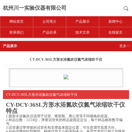
杭州川一实验仪器有限公司
网站首页
公司简介
产品展示
新闻中心
联系我们
产品目录
技术文章
在线留言
产品展示
更多>>
CY-DCY-36SL方形水浴氮吹仪氮气浓缩吹干仪
CY-DCY-36SL方形水浴氮吹仪氮气浓缩吹干仪
CY-DCY-36SL方形水浴氮吹仪氮气浓缩吹干仪
特点
1.圆形水浴氮吹仪适用于试管、锥形瓶、离心管等不同规格的容器。
2.样品位数：12/24位，弹簧试管夹的样品架固定定位，每个样品都有数字编
号。
3.试管通过带弹簧的试管夹和支撑盘来固定位置，可任意调节高度方向。
4.自由升降的针型阀管，根据试管大小和溶剂多少，各导气管可以独立升降至