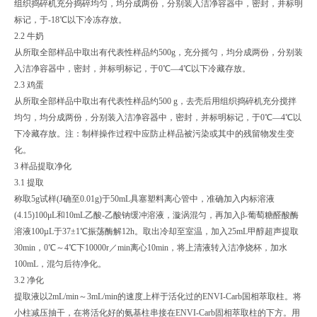
组织捣碎机充分捣碎均匀，均分成两份，分别装入洁净容器中，密封，并标明
标记，于-18℃以下冷冻存放。
2.2 牛奶
从所取全部样品中取出有代表性样品约500g，充分摇匀，均分成两份，分别装
入洁净容器中，密封，并标明标记，于0℃—4℃以下冷藏存放。
2.3 鸡蛋
从所取全部样品中取出有代表性样品约500 g，去壳后用组织捣碎机充分搅拌
均匀，均分成两份，分别装入洁净容器中，密封，并标明标记，于0℃—4℃以
下冷藏存放。注：制样操作过程中应防止样品被污染或其中的残留物发生变
化。
3 样品提取净化
3.1 提取
称取5g试样(J确至0.01g)于50mL具塞塑料离心管中，准确加入内标溶液
(4.15)100μL和10mL乙酸-乙酸钠缓冲溶液，漩涡混匀，再加入β-葡萄糖醛酸酶
溶液100µL于37±1℃振荡酶解12h。取出冷却至室温，加入25mL甲醇超声提取
30min，0℃～4℃下10000r／min离心10min，将上清液转入洁净烧杯，加水
100mL，混匀后待净化。
3.2 净化
提取液以2mL/min～3mL/min的速度上样于活化过的ENVI-Carb国相萃取柱。将
小柱减压抽干，在将活化好的氨基柱串接在ENVI-Carb固相萃取柱的下方。用