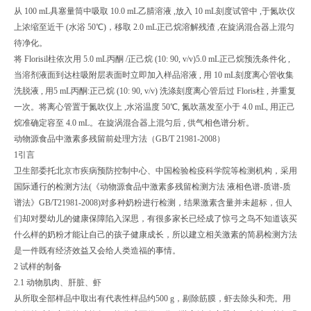
从 100 mL具塞量筒中吸取 10.0 mL乙腈溶液 ,放入 10 mL刻度试管中 ,于氮吹仪
上浓缩至近干 (水浴 50℃)，移取 2.0 mL正己烷溶解残渣 ,在旋涡混合器上混匀
待净化。
将 Florisil柱依次用 5.0 mL丙酮 /正己烷 (10: 90, v/v)5.0 mL正己烷预洗条件化 ,
当溶剂液面到达柱吸附层表面时立即加入样品溶液 , 用 10 mL刻度离心管收集
洗脱液 , 用5 mL丙酮:正己烷 (10: 90, v/v) 洗涤刻度离心管后过 Floris柱 , 并重复
一次。将离心管置于氮吹仪上 ,水浴温度 50℃, 氮吹蒸发至小于 4.0 mL, 用正己
烷准确定容至 4.0 mL。在旋涡混合器上混匀后 , 供气相色谱分析。
动物源食品中激素多残留前处理方法（GB/T 21981-2008）
1引言
卫生部委托北京市疾病预防控制中心、中国检验检疫科学院等检测机构，采用
国际通行的检测方法(《动物源食品中激素多残留检测方法 液相色谱-质谱-质
谱法》GB/T21981-2008)对多种奶粉进行检测，结果激素含量并未超标，但人
们却对婴幼儿的健康保障陷入深思，有很多家长已经成了惊弓之鸟不知道该买
什么样的奶粉才能让自己的孩子健康成长，所以建立相关激素的简易检测方法
是一件既有经济效益又会给人类造福的事情。
2 试样的制备
2.1 动物肌肉、肝脏、虾
从所取全部样品中取出有代表性样品约500 g，剔除筋膜，虾去除头和壳。用