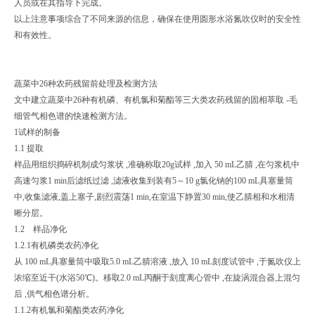
人员或在其指导下完成。
以上注意事项综合了不同来源的信息，确保在使用圆形水浴氮吹仪时的安全性
和有效性。
蔬菜中26种农药残留前处理及检测方法
文中建立蔬菜中26种有机磷、有机氯和菊酯等三大类农药残留的固相萃取 -毛
细管气相色谱的快速检测方法。
1试样的制备
1.1 提取
样品用组织捣碎机制成匀浆状 ,准确称取20g试样 ,加入 50 mL乙腈 ,在匀浆机中
高速匀浆1 min后滤纸过滤 ,滤液收集到装有5～10 g氯化钠的100 mL具塞量筒
中,收集滤液,盖上塞子,剧烈震荡1 min,在室温下静置30 min,使乙腈相和水相清
晰分层。
1.2 样品净化
1.2.1有机磷类农药净化
从 100 mL具塞量筒中吸取5.0 mL乙腈溶液 ,放入 10 mL刻度试管中 ,于氮吹仪上
浓缩至近干(水浴50℃)。移取2.0 mL丙酮于刻度离心管中 ,在旋涡混合器上混匀
后 ,供气相色谱分析。
1.1.2有机氯和菊酯类农药净化