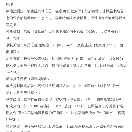
原理
蒸馏法测定二氧化硫的核心是：在密闭/酸化条件下加热蒸馏，使样品中结合
态的亚硫酸盐释放出气态 SO₂，再用特定吸收液捕获，通过滴定或氧化还原反
应定量 。
释放机制：加酸（如盐酸）后生成不稳定的亚硫酸（H₂SO₃），受热分解为
SO₂ 气体 ；
吸收关键：常用 乙酸铅溶液（20 g/L） 与 SO₂ 反应生成白色沉淀 PbSO₃，确
保捕获；
定量方式：吸收液经酸化后，用 碘标准溶液（0.010 mol/L）滴定，以淀粉为
指示剂，蓝色不褪即为终点，按消耗碘量换算 SO₂ 含量（1 mL 碘标液 ≈ 0.032
mg SO₂）。
标准操作流程（蒸馏–碘量法）
该法是我国食品及中药领域常用国标方法（如《中国药典》通则2331第一
法），典型步骤如下：
试样处理：固体样品粉碎混匀，称取约 5.00 g 置于 500 mL 圆底蒸馏烧瓶中 ；
加液蒸馏：加 250 mL 蒸馏水 + 10 mL 盐酸（1+1），立即盖塞，冷凝管下端
插入含 25 mL 乙酸铅吸收液 的三角瓶中，加热蒸馏至接收液约 200 mL，再蒸
1 分钟 ；
滴定测定：接收液中加 10 mL 浓盐酸 + 1 mL 淀粉指示液，用碘标准溶液滴定