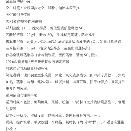
至蓝色30秒不褪；
空白对照：全程同步做空白试验，扣除本底干扰 。
关键试剂与仪器
类别
名称/规格
作用说明
试剂
盐酸（1+1）
酸化样品，促使亚硫酸盐释放 SO₂
乙酸铅溶液（20 g/L）
吸收 SO₂，生成稳定沉淀，防止逸失
碘标准溶液（c(½I₂)=0.010 mol/L）
滴定氧化吸收液中的 SO₂，定量计算基础
淀粉指示液（10 g/L）
指示滴定终点（蓝色出现且持久）
仪器
全玻璃蒸馏器（含冷凝装置）
密闭蒸馏，避免 SO₂ 损失
250 mL 碘量瓶 / 三角烧瓶
接收与滴定容器
酸式滴定管
精确量取碘标液
补充说明：现代实验室多采用一体化二氧化硫蒸馏仪（如中药专用款），集成
加热、蒸馏、冷却、氮吹模块，触屏控制、温度可调、防干烧保护，显著提升
重复性与效率。
适用范围与注意事项
适用对象：色酒、葡萄糖浆、果脯、粉丝、中药材（尤其硫磺熏蒸品）、食用
明胶等 ；
优势：干扰少、准确度高、结果可靠，是国标推荐方法之一 ；
局限：操作繁琐、单次仅测一个样品、耗时长（约1小时/样），不适合高通量
快检 ；