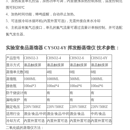
3、加热装置单孔控温，加热功率可调，内置微沸加热控制系统，温度控制范
围可到200℃
4、加热时间功能，蜂鸣提醒，自动停止加热。
5、可连接冷却水循环机(内置外置可选)，无需外接自来水冷却
6、主机设有氮气总接口，单孔的氮气流量可通过流量计单独控制。并可选配
氮气发生器。
实验室食品蒸馏器 CYSO2-6Y 挥发酚蒸馏仪
技术参数：
产品型号
CHSO2-3
CHSO2-4
CHSO2-6
CHSO2-6Y
显示方式
液晶触摸屏
液晶触摸屏
液晶触摸屏
液晶触摸屏
蒸馏单元数
3组
4组
6组
6组
蒸馏瓶
1000ML
1000ML
500ML
1000ML
接收瓶
100ml*3
100ml*4
100ml*6
100ml*6
防干烧设计
有
有
有
有
漏电保护
有
有
有
有
额定电压
220V/50HZ
220V/50HZ
220V/50HZ
220V/50HZ
适用行业
酒业/食品/中药
酒业/食品/中药
酒业/食品
中药/食品
冷却方式
内置外置可选
内置外置可选
内置外置可选
内置外置可选
二氧化硫的蒸馏仪方法：