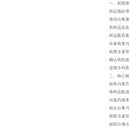
一、前期
样品预处
将待分离
若样品含杂
样品瓶容量
设备检查
检查冷凝
确认电机
连接冷却
二、核心
加热与真
将样品瓶
待釜内液
组分分离
观察冷凝
按组分沸