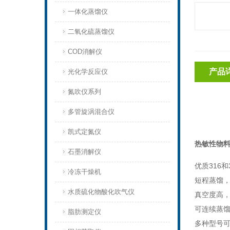
一体化蒸馏仪
二氧化硫蒸馏仪
COD消解仪
产品
光化学反应仪
氮吹仪系列
多管旋涡混合仪
凯式定氮仪
热敏性物
石墨消解仪
优质
316
和
冷冻干燥机
短程蒸馏
水质硫化物酸化吹气仪
真空度高
可连续蒸
脂肪测定仪
多种型号