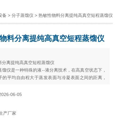
设备
>
分子蒸馏仪
> 热敏性物料分离提纯高真空短程蒸馏仪
物料分离提纯高真空短程蒸馏仪
：
料分离提纯高真空短程蒸馏仪
蒸馏仪是一种特殊的液--液分离技术，在高真空状态下，
子的平均自由程大于蒸发表面与冷凝表面之间的距离，
用料液中各组分蒸发速率的差异，对液体混合物进行分
2026-06-05
生产厂家