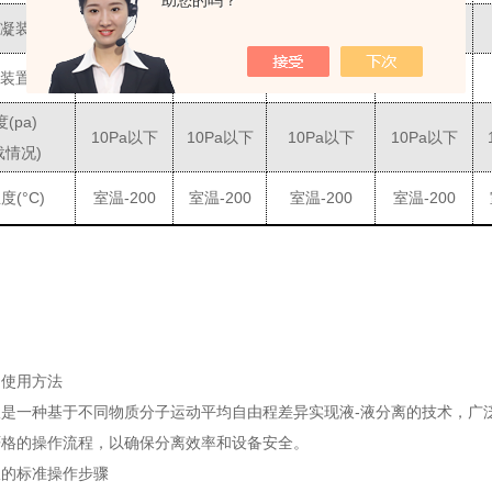
助您的吗？
凝装置
有
有
有
有
装置
有
有
有
有
度
(pa)
10
Pa
以下
10
Pa
以下
10
Pa
以下
10
Pa
以下
载情况
)
温度
(°C)
室温
-200
室温
-200
室温
-200
室温
-200
的使用方法
仪是一种基于不同物质分子运动平均自由程差异实现液-液分离的技术，广
严格的操作流程，以确保分离效率和设备安全。
仪的标准操作步骤