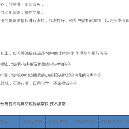
服务，可提供一整套服务；
，自动化蒸馏，操作简单；
采用的是氟胶垫片进行密封，气密性好，如客户需要耐腐蚀可以更换成四
：
细化工，如芳香油提纯
.
高聚物中间体的纯化
.
羊毛脂的提取等等
领域：如
制取氨基酸及葡萄糖的衍生物等等
行业：如精制鱼油
.
油脂脱酸
.
精制高碳醇
.
混合油脂的分离等等
他领域：石油行业，日用化学，环保领域等等
分离提纯高真空短程蒸馏仪 技术参数：
型号
AYAN-B
6
0
AYAN-B80
AYAN-B100
AYAN-B150
A