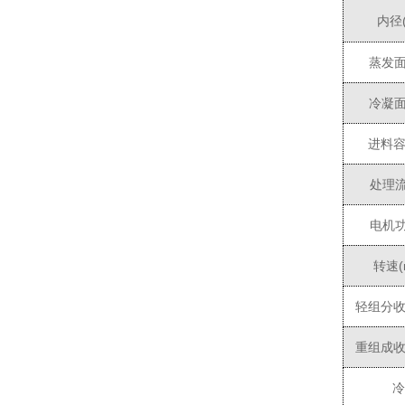
内径
蒸发
冷凝
进料
处理
电机
转速
(
轻组分
重组成
冷