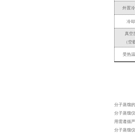
外置冷
冷却
真空
（
空
受热
分子蒸馏
分子蒸馏
用需遵循
分子蒸馏