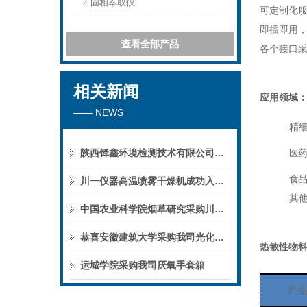
固相萃取仪
可定制化
即插即用
查看全部产品
各个接口
相关新闻
应用领域
—— NEWS
精
陕西铎鑫环境检测技术有限公司采购我司全自动液液萃取仪
医药
食品
川一仪器高温喷雾干燥机成功入驻鄱阳职业学院，助力职业教育实训平台升级
其
中国农业科学院烟草研究采购川一仪器喷雾干燥机
恭喜安徽建筑大学采购我司光化学反应仪
热敏性物料
运城学院采购我司厌氧手套箱
产品