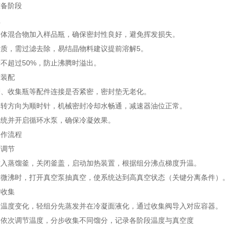
准备阶段
理
液体混合物加入样品瓶，确保密封性良好，避免挥发损失。
质，需过滤去除，易结晶物料建议提前溶解5。
不超过50%，防止沸腾时溢出。
与装配
管、收集瓶等配件连接是否紧密，密封垫无老化。
旋转方向为顺时针，机械密封冷却水畅通，减速器油位正常。
系统并开启循环水泵，确保冷凝效果。
操作流程
空调节
放入蒸馏釜，关闭釜盖，启动加热装置，根据组分沸点梯度升温。
体微沸时，打开真空泵抽真空，使系统达到高真空状态（关键分离条件）
与收集
管温度变化，轻组分先蒸发并在冷凝面液化，通过收集阀导入对应容器。
点依次调节温度，分步收集不同馏分，记录各阶段温度与真空度