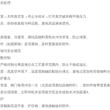
与后处理
装置→关闭真空泵→停止冷却水→打开真空破坏阀平衡压力。
却后，拆卸收集瓶与样品瓶，避免高温液体烫伤。
洗蒸馏釜、冷凝管，易结晶物料需热水冲洗管道，防止堵塞。
部件（如观察镜）是否腐蚀，及时更换损坏部件。
事项与安全规范
参数控制
：严格控制分离器液位在工艺要求范围内，防止干烧或溢出。
空度：高真空环境下，温度需精确匹配组分沸点，避免过度加热导致物料
维护要点
：管道、阀门每周冲洗一次（尤其处理易结晶物料时），密封件每季度更
：若出现堵塞，立即停机并采用真空泵反吹或热水冲洗疏通4。
防护
需穿戴耐高温手套、护目镜，避免接触旋转部件。