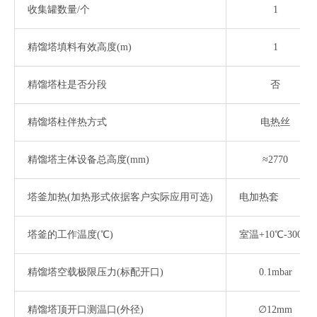
收集罐数量
/个
1
精馏塔填料有效高度
(m)
1
精馏塔柱是否分段
否
精馏塔柱伴热方式
电热丝
精馏塔主体设备总高度
(mm)
≈2770
塔釜加热
(加热形式依据客户实际应用可选)
电加热套
塔釜的工作温度
(℃)
室温
+10℃-300℃
精馏塔空载极限压力
(标配开口)
0.1mbar
精馏塔顶开口测温口
(外径)
∅12mm