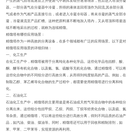
产生的蒸气自塔底逐层上升使蒸气中易挥发组分逐渐增浓，然后进入塔顶分凝
器。一部分蒸气在分凝器中冷凝，所得的液体送回塔顶作为回流;其余部分蒸
气或者作为气相产品直接引出，或者进入冷凝冷却器，将未冷凝的蒸气全部冷
凝，冷凝液流至产品贮槽。这种把原料液不断地加入塔内，又从塔顶和塔釜连
续不断地采出的过程，就称为连续精馏。
精馏塔有哪些应用场景：
精馏塔作为一种高效的分离设备，在多个领域都有广泛的应用场景。以下是对
精馏塔应用场景的详细归纳：
一、化工生产
在化工生产中，精馏塔被用于分离纯化各种化学品。这些化学品包括醇、酸、
酮、醚等有机化合物，以及氨、氯、硫酸等无机化合物。通过精馏塔，可以将
这些化合物中的不同组分进行高效分离，从而得到纯度较高的产品。例如，在
制取乙醇、苯乙烯等化合物的生产过程中，都需要使用精馏塔进行分离和纯
化。
二、石油化工
石油化工生产中，精馏塔的主要用途是将石油或天然气等混合物中的各种组分
分离出来。这些组分包括甲烷、乙烷、丙烷、丁烷等烃类化合物，以及硫、氮
等杂质。通过精馏塔，可以将这些组分进行高效分离，得到不同品质的石油产
品，如汽油、柴油、煤油等。同时，精馏塔还可以用于回收和精制溶剂，如
苯、甲苯、二甲苯等，实现资源的再利用。