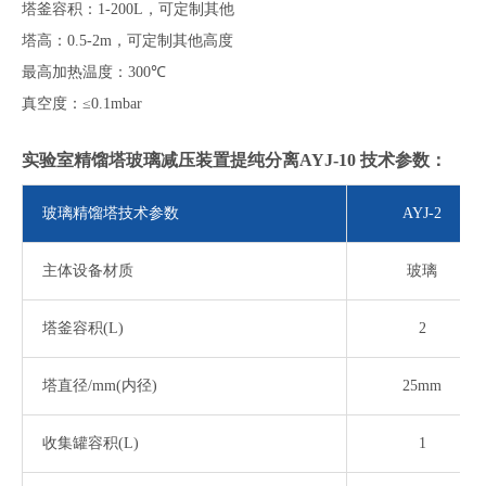
塔釜容积：
1-200L
，
可定制其他
塔高：
0.5-2m
，可定制其他高度
最高加热温度：
300
℃
真空度：
≤
0.1mbar
实验室精馏塔玻璃减压装置提纯分离AYJ-10
技术参数：
玻璃精馏塔技术参数
AYJ-2
主体设备材质
玻璃
塔釜容积
(L)
2
塔直径
/mm(内径)
25mm
收集罐容积
(L)
1