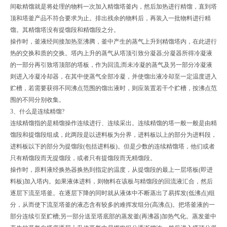
间歇精馏就是将处理的物料一次加入精馏塔釜内，然后加热进行精馏，直到塔
顶和塔釜产品不符合要求为止。排出残余的物料后，再装入一批物料进行精
馏。其精馏塔没有提馏段和精馏段之分。
操作时，釜液经间接加热至沸腾，釜中产生的蒸气上升到精馏塔内，在此进行
热的交换和质的交换。塔内上升的蒸气从塔顶引致分凝器;分凝器所得冷凝液
的一部分再引致塔顶部的塔板，作为回流;而未冷凝的蒸气及另一部分冷凝液
则进入冷凝冷却器，在其中使蒸气全部冷凝，并使馏出液冷却至一定温度进入
贮槽，若需要获得不同沸点范围的馏出液时，则应装置若干个贮槽，按沸点范
围的不同分别收集。
3、什么是连续精馏?
连续精馏指的是精馏操作连续进行、连续采出。连续精馏的塔一般一般是由精
馏段和提馏段组成，此两段是以进料板为分界，进料板以上的部分为进料段，
进料板以下的部分为提馏段(包括进料板)。但是少数的连续精馏塔，他们或者
只有精馏段而无提馏段，或者只有提馏段而无精馏段。
操作时，原料液经换热器换热到指定的温度，从提馏段的最上一层塔板(即进
料板)加入塔内。如果液体进料，则物料在该板与精馏段的回流液汇合，然后
逐层下流至塔釜。在逐层下降的同时就从液体中不断蒸出了易挥发(低沸点)组
分，从而使下流至塔釜的液态含有较多的难挥发组分(高沸点)。把塔釜液的一
部分连续引至贮槽;另一部分送至塔底部的蒸发釜(再沸器)加热气化。蒸发釜中