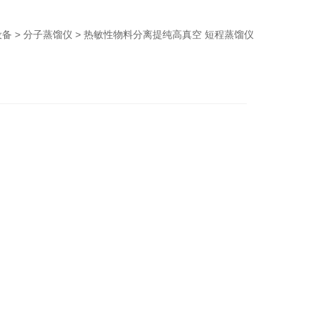
设备
>
分子蒸馏仪
> 热敏性物料分离提纯高真空 短程蒸馏仪