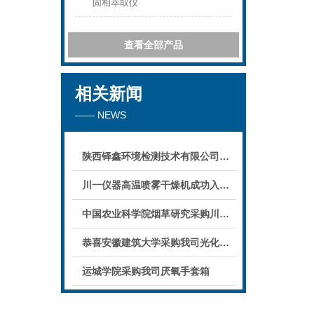
固相萃取仪
查看全部产品
相关新闻
—— NEWS
陕西铎鑫环境检测技术有限公司采购我司全自动液液萃取仪
川一仪器高温喷雾干燥机成功入驻鄱阳职业学院，助力职业教育实训平台升级
中国农业科学院烟草研究采购川一仪器喷雾干燥机
恭喜安徽建筑大学采购我司光化学反应仪
运城学院采购我司厌氧手套箱