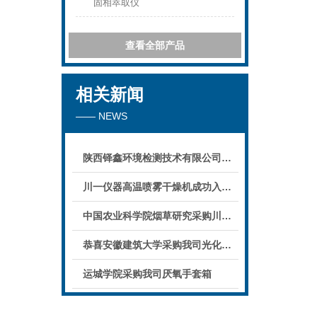
固相萃取仪
查看全部产品
相关新闻
—— NEWS
陕西铎鑫环境检测技术有限公司采购我司全自动液液萃取仪
川一仪器高温喷雾干燥机成功入驻鄱阳职业学院，助力职业教育实训平台升级
中国农业科学院烟草研究采购川一仪器喷雾干燥机
恭喜安徽建筑大学采购我司光化学反应仪
运城学院采购我司厌氧手套箱