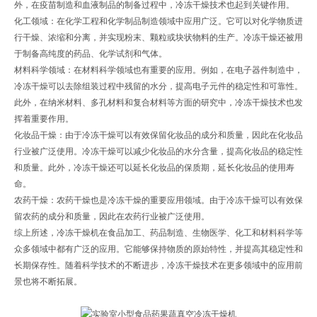
外，在疫苗制造和血液制品的制备过程中，冷冻干燥技术也起到关键作用。
化工领域：在化学工程和化学制品制造领域中应用广泛。它可以对化学物质进
行干燥、浓缩和分离，并实现粉末、颗粒或块状物料的生产。冷冻干燥还被用
于制备高纯度的药品、化学试剂和气体。
材料科学领域：在材料科学领域也有重要的应用。例如，在电子器件制造中，
冷冻干燥可以去除组装过程中残留的水分，提高电子元件的稳定性和可靠性。
此外，在纳米材料、多孔材料和复合材料等方面的研究中，冷冻干燥技术也发
挥着重要作用。
化妆品干燥：由于冷冻干燥可以有效保留化妆品的成分和质量，因此在化妆品
行业被广泛使用。冷冻干燥可以减少化妆品的水分含量，提高化妆品的稳定性
和质量。此外，冷冻干燥还可以延长化妆品的保质期，延长化妆品的使用寿
命。
农药干燥：农药干燥也是冷冻干燥的重要应用领域。由于冷冻干燥可以有效保
留农药的成分和质量，因此在农药行业被广泛使用。
综上所述，冷冻干燥机在食品加工、药品制造、生物医学、化工和材料科学等
众多领域中都有广泛的应用。它能够保持物质的原始特性，并提高其稳定性和
长期保存性。随着科学技术的不断进步，冷冻干燥技术在更多领域中的应用前
景也将不断拓展。