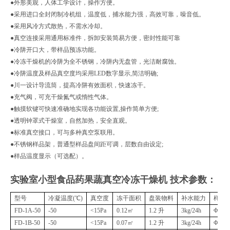
●外形美观，人体工学设计，操作方便。
●采用进口全封闭制冷机组，温度低，捕水能力强，高效可靠，噪音低。
●采用风冷方式散热，不需水冷却。
●真空连接采用通用标准件，拆卸安装简易方便，密封性能可靠
●冷阱开口大，带样品预冻功能。
●冷冻干燥机的冷阱为全不锈钢，冷阱内无盘管，光洁耐腐蚀。
●冷阱温度及样品真空度均采用
LED
数字显示
,
简洁明确
;
●川一设计导流筒，提高冷阱有效面积，快速冻干。
●充气阀，可充干燥氮气或惰性气体。
●触摸软键可快速准确地实现各功能设置
,
操作简单方便
;
●透明钟罩式干燥室，自然加热，安全直观。
●标准真空接口，可与多种真空泵联用。
●不锈钢样品架，普通型样品盘间距可调，层数自由设定
;
●样品温度显示（可选配）。
实验室小型食品药果蔬真空冷冻干燥机
技术参数：
型号
冷凝温度(℃)
真空度
冻干面积
盘装物料
补水能力
样品
FD-1A-50
-50
<15Pa
0.12㎡
1.2 升
3kg/24h
Φ200
FD-1B-50
-50
<15Pa
0.07㎡
1.2 升
3kg/24h
Φ180