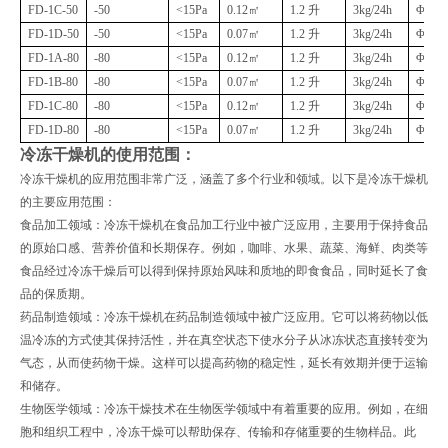
FD-1C-50
-50
<15Pa
0.12㎡
1.2 升
3kg/24h
Φ200
FD-1D-50
-50
<15Pa
0.07㎡
1.2 升
3kg/24h
Φ180
FD-1A-80
-80
<15Pa
0.12㎡
1.2 升
3kg/24h
Φ200
FD-1B-80
-80
<15Pa
0.07㎡
1.2 升
3kg/24h
Φ180
FD-1C-80
-80
<15Pa
0.12㎡
1.2 升
3kg/24h
Φ200
FD-1D-80
-80
<15Pa
0.07㎡
1.2 升
3kg/24h
Φ180
冷冻干燥机的使用范围：
冷冻干燥机的应用范围非常广泛，涵盖了多个行业和领域。以下是冷冻干燥机
的主要应用范围：
食品加工领域：冷冻干燥机在食品加工行业中被广泛应用，主要用于保持食品
的原始口感、营养价值和长期保存。例如，咖啡、水果、蔬菜、海鲜、肉类等
食品经过冷冻干燥后可以得到保持原始风味和质地的即食食品，同时延长了食
品的保质期。
药品制造领域：冷冻干燥机在药品制造领域中被广泛应用。它可以将药物以低
温冷冻的方式使其保持活性，并在真空状态下使水分子从冰冻状态直接转变为
气态，从而使药物干燥。这样可以提高药物的稳定性，延长有效期并便于运输
和储存。
生物医学领域：冷冻干燥技术在生物医学领域中有着重要的应用。例如，在细
胞和组织工程中，冷冻干燥可以帮助保存、传输和存储重要的生物样品。此