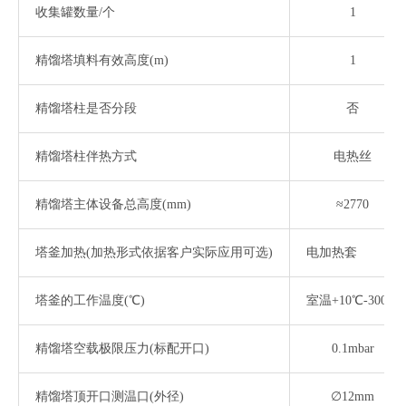
收集罐数量
/个
1
精馏塔填料有效高度
(m)
1
精馏塔柱是否分段
否
精馏塔柱伴热方式
电热丝
精馏塔主体设备总高度
(mm)
≈2770
塔釜加热
(加热形式依据客户实际应用可选)
电加热套
塔釜的工作温度
(℃)
室温
+10℃-300℃
精馏塔空载极限压力
(标配开口)
0.1mbar
精馏塔顶开口测温口
(外径)
∅12mm