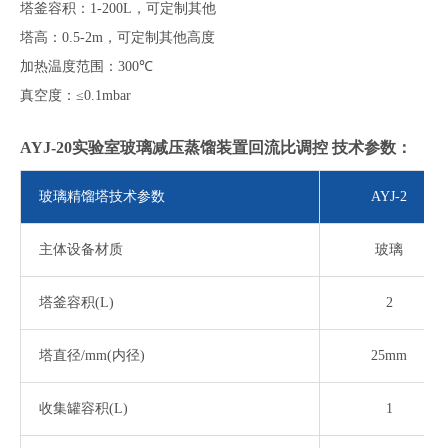
塔釜容积：
1-200L
，
可定制其他
塔高：
0.5-2m
，可定制其他高度
加热温度范围：
300
℃
真空度：
≤
0.1mbar
AYJ-20实验室玻璃减压蒸馏装置回流比调控
技术参数：
玻璃精馏塔技术参数
AYJ-2
主体设备材质
玻璃
塔釜容积
(L)
2
塔直径
/mm(内径)
25mm
收集罐容积
(L)
1