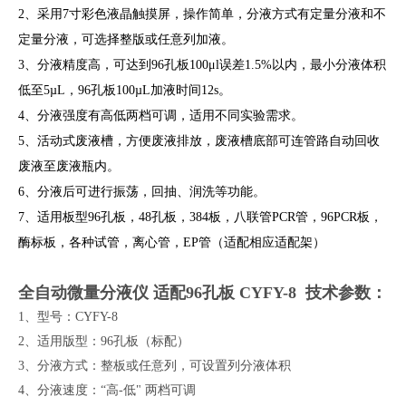
2、采用7寸彩色液晶触摸屏，操作简单，分液方式有定量分液和不
定量分液，可选择整版或任意列加液。
3、分液精度高，可达到96孔板100μl误差1.5%以内，最小分液体积
低至5µL，96孔板100µL加液时间12s。
4、分液强度有高低两档可调，适用不同实验需求。
5、活动式废液槽，方便废液排放，废液槽底部可连管路自动回收
废液至废液瓶内。
6、分液后可进行振荡，回抽、润洗等功能。
7、适用板型96孔板，48孔板，384板，八联管PCR管，96PCR板，
酶标板，各种试管，离心管，EP管（适配相应适配架）
全自动微量分液仪 适配96孔板 CYFY-8
技术参数：
1、
型号：
CYFY-8
2、
适用版型：
96孔板（标配）
3、
分液方式：整板或任意列，可设置列分液体积
4、
分液速度：
“高-低" 两档可调