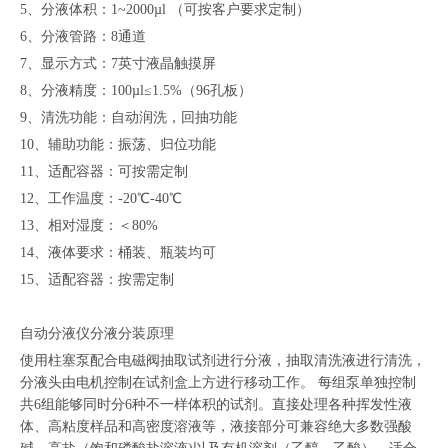
5、
分液体积：
1~2000µl （可按客户要求定制）
6、
分液管路：
8通道
7、
显示方式：
7英寸液晶触摸屏
8、
分液精度：
100µl≤1.5%（96孔板）
9、
清洗功能：自动润洗，回抽功能
10、
辅助功能：振荡、归位功能
11、
适配容器：可按需定制
12、
工作温度：
-20℃-40℃
13、
相对湿度：＜
80%
14、
液体要求
：
桶装、瓶装均可
15、
适配容器
：
按需定制
自动分液仪分液分装原理
使用柱塞泵配合电磁阀抽取试剂进行分液，抽取清洗液进行清洗，
分液头由电机控制在试剂盒上方进行移动工作。 每组泵单独控制
共6组能够同时分6种不一样体积的试剂。直接处理各种挥发性液
体、高粘度样品和高密度溶液等，液接部分可兼容绝大多数强酸