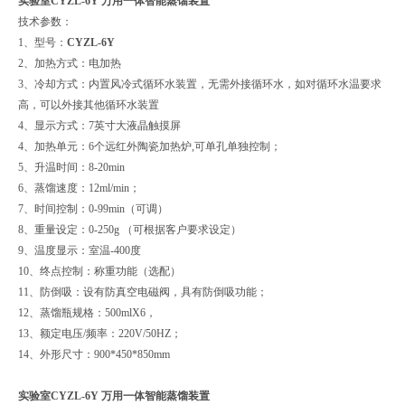
实验室CYZL-6Y 万用一体智能蒸馏装置
技术参数：
1、型号：
CYZL-6Y
2、加热方式：电加热
3、冷却方式：内置风冷式循环水装置，无需外接循环水，如对循环水温要求
高，可以外接其他循环水装置
4、显示方式：7英寸大液晶触摸屏
4、加热单元：6个远红外陶瓷加热炉,可单孔单独控制；
5、升温时间：8-20min
6、蒸馏速度：12ml/min；
7、时间控制：0-99min（可调）
8、重量设定：0-250g （可根据客户要求设定）
9、温度显示：室温-400度
10、终点控制：称重功能（选配）
11、防倒吸：设有防真空电磁阀，具有防倒吸功能；
12、蒸馏瓶规格：500mlX6，
13、额定电压/频率：220V/50HZ；
14、外形尺寸：900*450*850mm
实验室CYZL-6Y 万用一体智能蒸馏装置