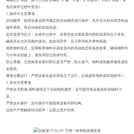
免在操作过程中受伤1。
2. 操作中注意事项
启动顺序：按照设备说明书规定的启动顺序进行操作，先开启冷却水或导热油
循环系统，再启动电机和加热器。
监控温度与压力：在操作过程中，应密切监控蒸发器内部的温度和压力变化，
确保其在允许范围内波动。如发现异常，应立即停机并查明原因。
观察物料状态：定期检查物料在蒸发器内的流动状态和蒸发效果，确保物料均
匀分布在刮板上，避免局部过热或结焦。
防止泄漏：注意检查各密封部位是否严密，防止蒸汽、物料或热媒泄漏造成安
全隐患。
避免过载运行：严禁设备在超负荷状态下运行，以免损坏电机或其他部件1。
3. 安全注意事项
严禁在无料液/满料液情况下启动电机搅拌：这可能导致设备损坏或物料污
染。
严禁反向操作：反向操作可能损坏设备内部结构。
运转中严禁触摸转动部件：以防止意外伤害。