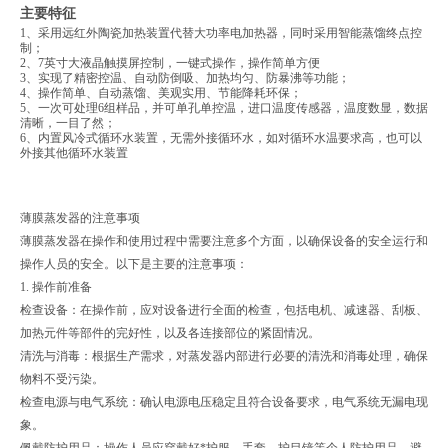
主要特征
1、采用远红外陶瓷加热装置代替大功率电加热器，同时采用智能蒸馏终点控
制；
2、7英寸大液晶触摸屏控制，一键式操作，操作简单方便
3、实现了精密控温、自动防倒吸、加热均匀、防暴沸等功能；
4、操作简单、自动蒸馏、美观实用、节能降耗环保；
5、一次可处理6组样品，并可单孔单控温，进口温度传感器，温度数显，数据
清晰，一目了然；
6、内置风冷式循环水装置，无需外接循环水，如对循环水温要求高，也可以
外接其他循环水装置
薄膜蒸发器的注意事项
薄膜蒸发器在操作和使用过程中需要注意多个方面，以确保设备的安全运行和
操作人员的安全。以下是主要的注意事项：
1. 操作前准备
检查设备：在操作前，应对设备进行全面的检查，包括电机、减速器、刮板、
加热元件等部件的完好性，以及各连接部位的紧固情况。
清洗与消毒：根据生产需求，对蒸发器内部进行必要的清洗和消毒处理，确保
物料不受污染。
检查电源与电气系统：确认电源电压稳定且符合设备要求，电气系统无漏电现
象。
佩戴防护用品：操作人员应穿戴好*护服、手套、护目镜等个人防护用品，避