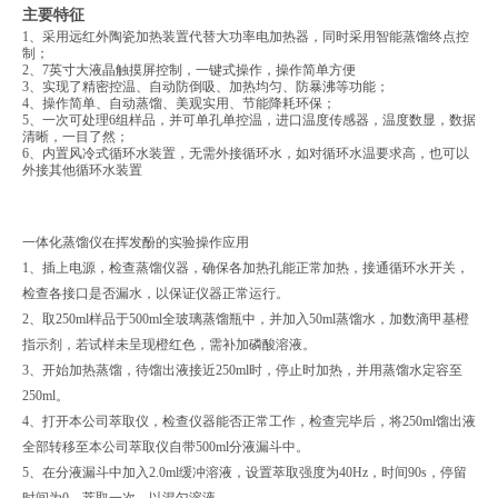
主要特征
1、采用远红外陶瓷加热装置代替大功率电加热器，同时采用智能蒸馏终点控
制；
2、7英寸大液晶触摸屏控制，一键式操作，操作简单方便
3、实现了精密控温、自动防倒吸、加热均匀、防暴沸等功能；
4、操作简单、自动蒸馏、美观实用、节能降耗环保；
5、一次可处理6组样品，并可单孔单控温，进口温度传感器，温度数显，数据
清晰，一目了然；
6、内置风冷式循环水装置，无需外接循环水，如对循环水温要求高，也可以
外接其他循环水装置
一体化蒸馏仪在挥发酚的实验操作应用
1、插上电源，检查蒸馏仪器，确保各加热孔能正常加热，接通循环水开关，
检查各接口是否漏水，以保证仪器正常运行。
2、取250ml样品于500ml全玻璃蒸馏瓶中，并加入50ml蒸馏水，加数滴甲基橙
指示剂，若试样未呈现橙红色，需补加磷酸溶液。
3、开始加热蒸馏，待馏出液接近250ml时，停止时加热，并用蒸馏水定容至
250ml。
4、打开本公司萃取仪，检查仪器能否正常工作，检查完毕后，将250ml馏出液
全部转移至本公司萃取仪自带500ml分液漏斗中。
5、在分液漏斗中加入2.0ml缓冲溶液，设置萃取强度为40Hz，时间90s，停留
时间为0，萃取一次，以混匀溶液。