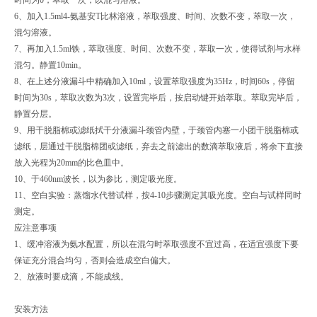
6、加入1.5ml4-氨基安T比林溶液，萃取强度、时间、次数不变，萃取一次，
混匀溶液。
7、再加入1.5ml铁，萃取强度、时间、次数不变，萃取一次，使得试剂与水样
混匀。静置10min。
8、在上述分液漏斗中精确加入10ml，设置萃取强度为35Hz，时间60s，停留
时间为30s，萃取次数为3次，设置完毕后，按启动键开始萃取。萃取完毕后，
静置分层。
9、用干脱脂棉或滤纸拭干分液漏斗颈管内壁，于颈管内塞一小团干脱脂棉或
滤纸，层通过干脱脂棉团或滤纸，弃去之前滤出的数滴萃取液后，将余下直接
放入光程为20mm的比色皿中。
10、于460nm波长，以为参比，测定吸光度。
11、空白实验：蒸馏水代替试样，按4-10步骤测定其吸光度。空白与试样同时
测定。
应注意事项
1、缓冲溶液为氨水配置，所以在混匀时萃取强度不宜过高，在适宜强度下要
保证充分混合均匀，否则会造成空白偏大。
2、放液时要成滴，不能成线。
安装方法