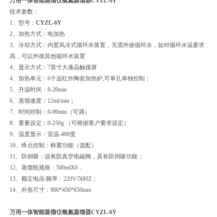
万用一体智能蒸馏仪氨氮蒸馏器CYZL-6Y
技术参数：
1、型号：
CYZL-6Y
2、加热方式：电加热
3、冷却方式：内置风冷式循环水装置，无需外接循环水，如对循环水温要求
高，可以外接其他循环水装置
4、显示方式：7英寸大液晶触摸屏
4、加热单元：6个远红外陶瓷加热炉,可单孔单独控制；
5、升温时间：8-20min
6、蒸馏速度：12ml/min；
7、时间控制：0-99min（可调）
8、重量设定：0-250g （可根据客户要求设定）
9、温度显示：室温-400度
10、终点控制：称重功能（选配）
11、防倒吸：设有防真空电磁阀，具有防倒吸功能；
12、蒸馏瓶规格：500mlX6，
13、额定电压/频率：220V/50HZ；
14、外形尺寸：900*450*850mm
万用一体智能蒸馏仪氨氮蒸馏器CYZL-6Y