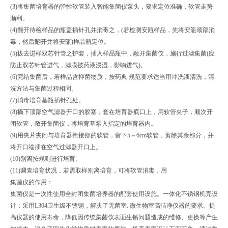
(3)将集菌培育器的弹性软管装入智能集菌仪泵头，要求定位准确，软管走势
顺利。
(4)翻开待检样品的瓶盖插针孔并消毒之，(若检测安瓿样品，先将安瓿颈部消
毒，然后翻开并将安瓿)样品瓶定位。
(5)拔去进样双芯针管之护套，插入样品瓶中，敞开集菌仪，施行过滤集菌(应
防止双芯针管进气，滤膜被药液浸湿，影响进气)。
(6)完结集菌后，若样品含抑菌物质，按药典 规范要求适当用冲洗液清洗，清
洗方法与集菌过程相同。
(7)消毒培育基瓶插针孔处。
(8)摘下顶部空气滤器开口的胶塞，套在培育器底口上，用软管夹子，顺次开
闭软管，敞开集菌仪，将培育基泵入指定的培育器内。
(9)用夹片夹闭与培育器衔接部的软管，留下5～6cm软管，剪除其余部分，并
将开口端插在空气过滤器开口上。
(10)别离按规则进行培育。
(11)调查培育状况，若需取样别离培育，可将软管消毒，用
集菌仪的作用：
集菌仪是一次性使用全封闭集菌培养器的配套使用设施。一体化不锈钢机壳设
计：采用L304卫生级不锈钢，解决了无菌室. 微生物室高洁净仪器的要求。提
高仪器的使用寿命，降低因传统集菌仪表面生锈问题造成的维修、更换等产生