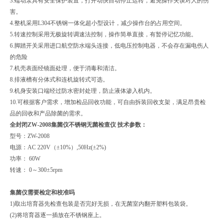
3.蠕动泵具有安全保护装置，打开动快自动停止运转，避免操作失误对人的伤
害。
4.整机采用L304不锈钢一体化超小型设计，减少操作台的占用空间。
5.转速控制采用无极旋转调速法控制，操作简单直接，有暂停记忆功能。
6.脚踏开关采用进口航空防水端头连接，低电压控制电器，不会存在漏电伤人
的危险
7.机壳表面经镜面处理，便于消毒和清洁。
8.排液槽有分体式和连机旋转式可选。
9.机身安装口端经过防水密封处理，防止液体渗入机内。
10.可根据客户需求，增加检品回收功能，可自由拆装回收支架，满足昂贵检
品的回收和产品除菌的需求。
全封闭ZW-2008集菌仪不锈钢无菌检查仪
技术参数：
型号：ZW-2008
电源：AC 220V（±10%）,50Hz(±2%)
功率： 60W
转速： 0～300±5rpm
集菌仪需要检定和校准吗
1)取出培育器先检查包装是否完好无损，在无菌室内翻开塑料包装袋。
(2)将培育器逐一插放在不锈钢座上。