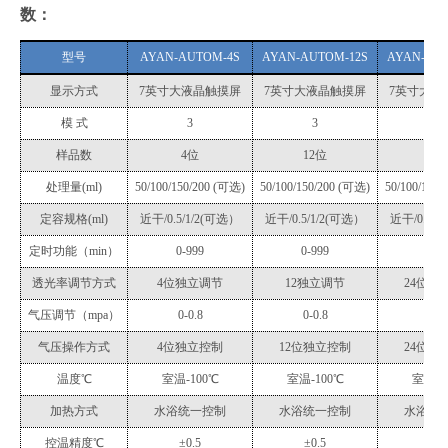
数：
型号
AYAN-AUTOM-
4
S
AYAN-AUTOM-12
S
AYAN-AU
显示方式
7英寸大液晶触摸屏
7英寸大液晶触摸屏
7英寸大液
模
式
3
3
3
样品数
4位
12位
2
4
处理量
(ml)
50/100/150/200 (可选)
50/100/150/200 (可选)
50/100/150
定容规格
(ml)
近干
/0.5/1/2(可选）
近干
/0.5/1/2(可选）
近干
/0.5/
定时功能（
min）
0-999
0-999
0-9
透光率调节方式
4位独立调节
12独立调节
2
4位独
气压调节（
mpa）
0-0.8
0-0.8
0-0.
气压操作方式
4位独立控制
12位独立控制
2
4位独
温度
℃
室温
-100℃
室温
-100℃
室温
-
加热方式
水浴统一控制
水浴统一控制
水浴统
控温精度
℃
±0.5
±0.5
±0.