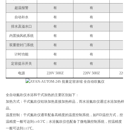
超温报警
有
有
有
自动补水
有
有
有
排水及溢水口
有
有
有
内置抽风机系统
有
有
有
双重密封门系统
有
有
有
计时功能
有
有
有
定容提示开关
有
有
有
电源
220V 50HZ
220V 50HZ
220V 
全自动氮吹仪水浴和干式加热的主要区别如下：
加热方式：干式氮吹仪铝块加热直接加热样品，而水浴氮吹仪通过水浴加热样
品。
温度控制：干式氮吹仪通常配备高精度的温度控制系统，如PID温控方式，控
温精度一般可达到≤±0.5℃；水浴氮吹仪也配备了微电脑控制系统，控温精度
一般可达到≤±1℃。