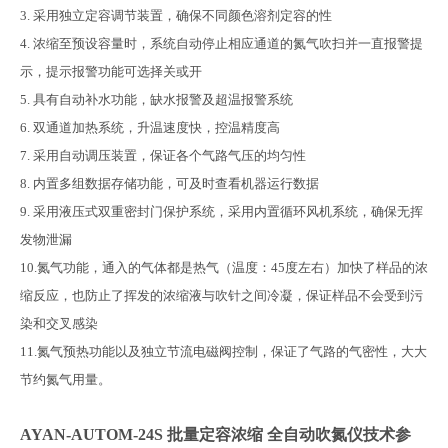
3.
采用独立定容调节装置，确保不同颜色溶剂定容的性
4.
浓缩至预设容量时，系统自动停止相应通道的氮气吹扫并一直报警提
示，提示报警功能可选择关或开
5.
具有自动补水功能，缺水报警及超温报警系统
6.
双通道加热系统，升温速度快，控温精度高
7.
采用自动调压装置，保证各个气路气压的均匀性
8.
内置多组数据存储功能，可及时查看机器运行数据
9.
采用液压式双重密封门保护系统，采用内置循环风机系统，确保无挥
发物泄漏
10.
氮气功能，通入的气体都是热气（温度：
45
度左右）加快了样品的浓
缩反应，也防止了挥发的浓缩液与吹针之间冷凝，保证样品不会受到污
染和交叉感染
11.
氮气预热功能以及独立节流电磁阀控制，保证了气路的气密性，大大
节约氮气用量。
AYAN-AUTOM-24S 批量定容浓缩 全自动吹氮仪
技术参