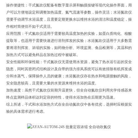
操作便捷性：干式氮吹仪配备有数字显示屏和触摸按键等现代化操作界面，用
户可以方便地设定和调整加热温度、氮气流速等参数，操作灵活；水浴氮吹仪
需要手动调节水浴温度，且需要定期更换水以维持水浴的清洁和温度稳定，操
作相对简便但不如干式灵活。
应用范围：干式氮吹仪适用于需要较高温度加热的实验，如蛋白质纯化、核酸
提取等，也适用于需要快速进行溶剂挥发的实验；水浴氮吹仪适用于大多数需
要将溶剂挥发、浓缩的实验，如药物分析、环境监测、食品检测等，其温和的
加热方式可以避免样品在加热过程中被破坏。
安全性能和环保性能：干式氮吹仪无需使用水资源，避免了热水浴引起的安全
隐患，同时其密闭式结构设计及自带的强力排风系统可以有效排除有机挥发成
分和水蒸气，保障操作人员的健康；水浴氮吹仪存在热水和电源接触的风险，
安全隐患较高，且需要大量的水资源来维持水浴的温度。
加热速度：虽然干式氮吹仪前期升温更快，但全自动氮吹仪利用光学传感器来
终点监测样品体积达到定容的特性，使得水浴加热在后期更为迅速。
综上所述，干式和水浴加热方式在全自动氮吹仪中各有优劣，选择时应根据实
验的具体需求进行考虑。