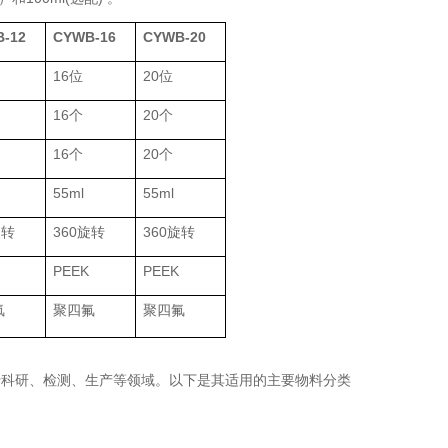
-12
CYWB-16
CYWB-20
16位
20位
16个
20个
16个
20个
55ml
55ml
旋转
360旋转
360旋转
PEEK
PEEK
氟
聚四氟
聚四氟
于科研、检测、生产等领域。以下是其适用的主要物料分类