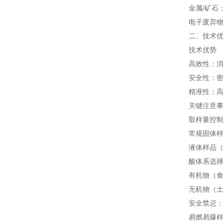
金属/矿石
电子废弃
二、技术
技术优势
高效性：消
安全性：
精准性：高
关键注意
取样量控
常规固体样
液体样品（
酸体系选
有机物（食
无机物（土
安全禁忌
易燃易爆样