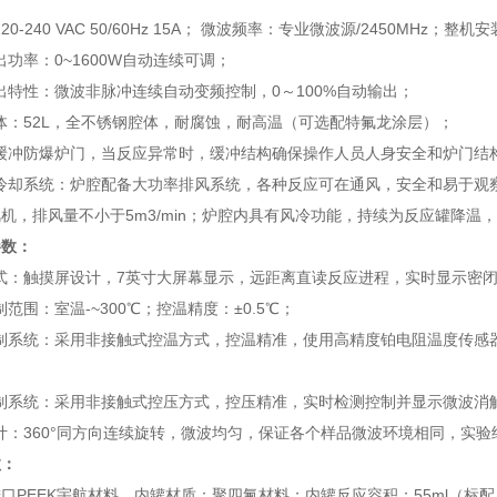
220-240 VAC 50/60Hz 15A； 微波频率：专业微波源/2450MHz；整机
输出功率：0~1600W自动连续可调；
输出特性：微波非脉冲连续自动变频控制，0～100%自动输出；
腔体：52L，全不锈钢腔体，耐腐蚀，耐高温（可选配特氟龙涂层）；
式缓冲防爆炉门，当反应异常时，缓冲结构确保操作人员人身安全和炉门结
和冷却系统：炉腔配备大功率排风系统，各种反应可在通风，安全和易于
机，排风量不小于5m3/min；炉腔内具有风冷功能，持续为反应罐降温
参数：
方式：触摸屏设计，7英寸大屏幕显示，远距离直读反应进程，实时显示密
制范围：室温-~300℃；控温精度：±0.5℃；
控制系统：采用非接触式控温方式，控温精准，使用高精度铂电阻温度传
控制系统：采用非接触式控压方式，控压精准，实时检测控制并显示微波消
设计：360°同方向连续旋转，微波均匀，保证各个样品微波环境相同，实
数：
进口
PEEK宇航材料，内罐材质：聚四氟材料；内罐反应容积：55ml（标配）和