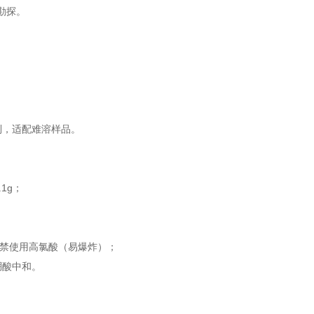
勘探。
。
制，适配难溶样品。
1g；
严禁使用高氯酸（易爆炸）；
硼酸中和。