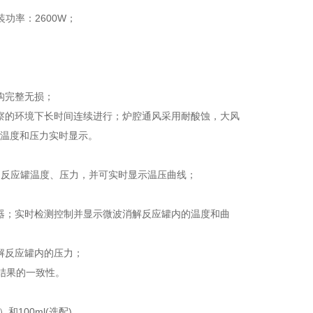
安装功率：2600W；
构完整无损；
观察的环境下长时间连续进行；炉腔通风采用耐酸蚀，大风
，温度和压力实时显示。
闭反应罐温度、压力，并可实时显示温压曲线；
感器；实时检测控制并显示微波消解反应罐内的温度和曲
解反应罐内的压力；
验结果的一致性。
100ml(选配) 。