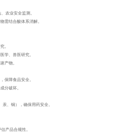
估、农业安全监测。
机物需结合酸体系消解。
研究。
持医学、兽医研究。
代谢产物。
留，保障食品安全。
养成分破坏。
、汞、铜），确保用药安全。
评估产品合规性。