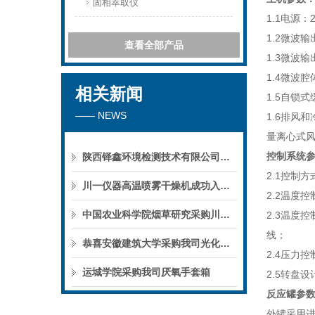
固相萃取仪
1.1电源：
1.2微波
查看全部产品
1.3微波
1.4微波
相关新闻
1.5自锁
—— NEWS
1.6排风
量离心式风
控制系统
陕西铎鑫环境检测技术有限公司采购我司全自动液液萃取仪
2.1控制
川一仪器高温喷雾干燥机成功入驻鄱阳职业学院，助力职业教育实训平台升级
2.2温度控
中国农业科学院烟草研究采购川一仪器喷雾干燥机
2.3温度
线；
恭喜安徽建筑大学采购我司光化学反应仪
2.4压力
运城学院采购我司厌氧手套箱
2.5转盘
反应罐参
外罐采用