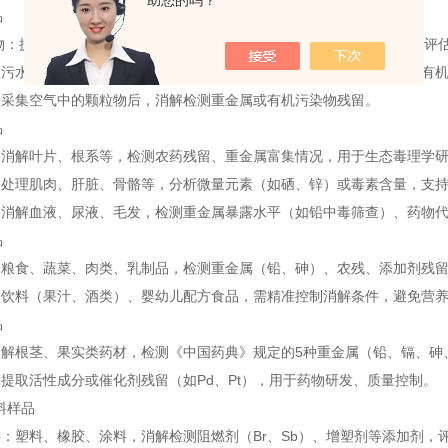
助您的吗？
品
物：提取重金属（Pb、Cd、Hg、As等）、有机污染物，用于土地污染评
理污水、饮用水、地表水，检测痕量金属、营养盐（如磷、氮），部分有
：采集空气中的颗粒物后，消解检测重金属或有机污染物残留。
品
：消解叶片、根系等，检测农药残留、重金属富集情况，用于生态毒理学
：处理肌肉、肝脏、骨骼等，分析微量元素（如硒、锌）或毒素含量，支
：消解血液、尿液、毛发，检测重金属暴露水平（如铅中毒筛查）、药物
品
：粮食、蔬菜、肉类、乳制品，检测重金属（铅、砷）、农残、添加剂残
：饮料（果汁、酒类）、婴幼儿配方食品，需精准控制消解条件，避免营
品
消解根茎、果实类药材，检测《中国药典》规定的5种重金属（铅、镉、砷
提取活性成分或催化剂残留（如Pd、Pt），用于药物研发、质量控制。
材料样品
：塑料、橡胶、涂料，消解检测阻燃剂（Br、Sb）、增塑剂等添加剂，