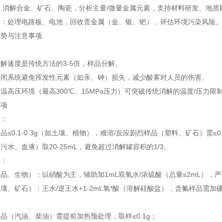
：消解合金、矿石、陶瓷，分析主量/微量金属元素，支持材料研发、地质
物：处理电路板、电池，回收贵金属（金、银、钯），评估环境污染风险
优势与注意事项
解速度是传统方法的3-5倍，样品分解。
密闭系统避免挥发性元素（如汞、砷）损失，减少酸雾对人员的伤害。
温高压环境（最高300℃、15MPa压力）可突破传统消解的温度/压力限
事项
制：
品≤0.1-0.3g（如土壤、植物），难溶/反应剧烈样品（塑料、矿石）需≤0.
污水、血液）取20-25mL，避免超过消解罐容积的1/3。
择：
品、生物）：以硝酸为主，辅助加1mL双氧水/浓硫酸（总量≤2mL），
壤、矿石）：王水/逆王水+1-2mL氢*酸（溶解硅酸盐），含氟样品需加
：
品（汽油、柴油）需提前加热预处理，取样≤0.1g；