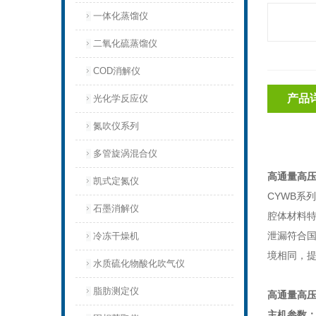
一体化蒸馏仪
二氧化硫蒸馏仪
COD消解仪
产品
光化学反应仪
氮吹仪系列
多管旋涡混合仪
高通量高压
凯式定氮仪
CYWB系
石墨消解仪
腔体材料
泄漏符合国
冷冻干燥机
境相同，
水质硫化物酸化吹气仪
脂肪测定仪
高通量高压
主机参数