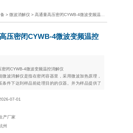
设备
>
微波消解仪
> 高通量高压密闭CYWB-4微波变频温控消解仪
高压密闭CYWB-4微波变频温控
：
密闭CYWB-4微波变频温控消解仪
能微波消解仪是指在密闭容器里，采用微波加热原理，
压条件下达到样品前处理目的的仪器。并为样品提供了
全，自动化的解决方案仪器，广泛应用于食品、环境保
控制、质量监督、商品检验、科研院所等领域。
2026-07-01
生产厂家
杭州