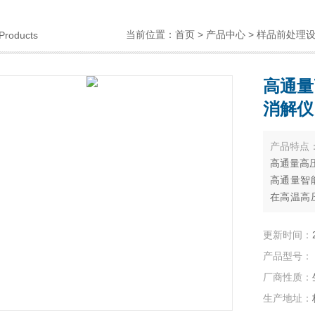
当前位置：
首页
>
产品中心
>
样品前处理
Products
高通量
消解仪
产品特点
高通量高压
高通量智
在高温高
快速，安
护、疾病
更新时间：
产品型号：
厂商性质：
生产地址：