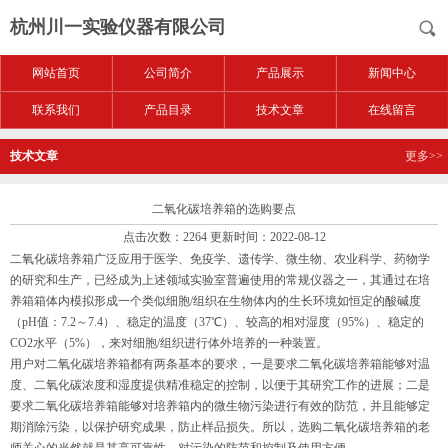
杭州川一实验仪器有限公司
网站首页
公司简介
产品展示
新闻中心
联系我们
产品目录
技术文章
在线留言
技术文章
更多>>
二氧化碳培养箱的选购要点
点击次数：2264 更新时间：2022-08-12
二氧化碳培养箱广泛应用于医学、免疫学、遗传学、微生物、农业科学、药物学
的研究和生产，已经成为上述领域实验室普遍使用的常规仪器之一，其通过在培
养箱箱体内模拟形成一个类似细胞/组织在生物体内的生长环境如恒定的酸碱度
（pH值：7.2～7.4）、稳定的温度（37℃）、较高的相对湿度（95%）、稳定的
CO2水平（5%），来对细胞/组织进行体外培养的一种装置。
用户对二氧化碳培养箱都有两条基本的要求，一是要求二氧化碳培养箱能够对温
度、二氧化碳浓度和湿度提供精准稳定的控制，以便于其研究工作的进展；二是
要求二氧化碳培养箱能够对培养箱内的微生物污染进行有效的防范，并且能够定
期消除污染，以保护研究成果，防止样品损失。所以，选购二氧化碳培养箱的老