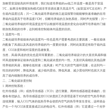
加耐受室温较高的环境使用，我们知道培养箱的zui低工作温度一般是高于室温
5℃，如果没有缓慢加热模式就非常容易在夏天高温天气（如室温30℃左右时）产
生箱内温度过高；川一二氧化碳培养箱的独立超温报警功能能够快速准确的在培
养箱内温度高于培养温度1℃时，切断培养箱的主加热系统，同时声光报警；川一
二氧化碳培养箱的环境温度监控可以根据环境温度的变化自动调节培养箱外门辅
助加热系统的功率，达到精准控制箱体内温度的目的。
3. 温度均一性：
二氧化碳培养箱箱体内的温度均一性也是用户需要考虑的主要因素，一般在箱体
内配备了风扇以及风道的培养箱的均一度要好很多，同时此装置还有助于箱内温
度、CO2浓度和相对湿度的迅速恢复。
当然，风扇/风道的优化也是同等重要的，二氧化碳培养箱设计的大直径风扇和循
环风道能够保证箱体内温度和二氧化碳浓度的均一性。大直径风扇相比其他品牌
培养箱的风扇，能够在低转速（低风速）时产生大的空气循环流量，在达到均一
性目的的同时，降低风速、减少箱内震动。降低风速、减少震动同时也就大大提
高了箱内细胞培养的成功率。
二、二氧化碳浓度控制
1. 两种控制系统：
红外传感器（IR）或热导传感器（TCD）进行测量。两种传感器都是准确的，但
都各有优缺点。热导传感器监控CO2浓度的工作原理是基于对内腔空气热导率的
连续测量，输入CO2气体的低热导率会使腔内空气的热导率发生变化，这样就会
产生一个与CO2浓度直接成正比的电信号。红外传感器（IR）它是通过一个光学