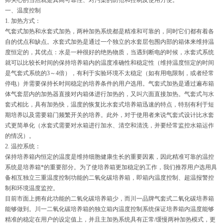
师关心的当然就是其高可靠性、对污染的防范和控制及使用方便。
一、温度控制
1. 加热方式：
气套式加热和水套式加热，两种加热系统都是精准和可靠的，同时它们都有着各
自的优点和缺点。水套式加热是通过一个独立的水套层包围内部的箱体来维持温
度恒定的，其优点：水是一种很好的绝热物质，当遇到断电的时候，水套式系统
就可以比较长时间的保持培养箱内的温度准确性和稳定性（维持温度恒定的时间
是气套式系统的3～4倍），有利于实验环境不太稳定（如有用电限制，或者经常
停电）并需要保持长时间稳定的培养条件的用户选用。气套式加热是通过遍布箱
体气套层内的加热器直接对内箱体进行加热的，又叫六面直接加热。气套式与水
套式相比，具有加热快，温度的恢复比水套式培养箱迅速的特点，特别有利于短
期培养以及需要箱门频繁开关的培养。此外，对于使用者来说气套式设计比水套
式更简单化（水套式需要对水箱进行加水、清空和清洗，并要经常监控水箱运作
的情况）。
2. 温控系统：
保持培养箱内恒定的温度是维持细胞健康生长的重要因素，因此精准可靠的温控
系统是培养箱*的重要部分。为了使培养箱更加稳定的工作，我们推荐用户选用具
备相互独立三重温度控制功能的二氧化碳培养箱，即箱内温度控制、超温报警控
制和环境温度监控。
目前市面上拥有此功能的二氧化碳培养箱少，而川一品牌气套式二氧化碳培养箱
能够做到。川一二氧化碳培养箱的独立箱内温度控制系统保证培养箱内温度能够
精准的稳定在用户的设定值上，并且主加热系统具有正常/缓慢两种加热模式，更