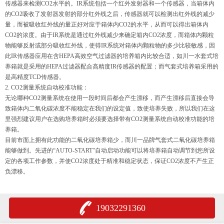
传感器来检测CO2水平的。IR系统包括一个红外发射器和一个传感器，当箱体内
的CO2吸收了发射器发射的部分红外线之后，传感器就可以检测出红外线的减少
量，而被吸收红外线的量正好对应于箱体内CO2的水平，从而可以得出箱体内
CO2的浓度。由于IR系统是通过红外线减少来确定箱内CO2浓度，而箱体内颗粒
物能够反射或部分吸收红外线，使得IR系统对箱体内颗粒物的多少比较敏感，因
此IR传感器应用在含HEPA高效空气过滤器的培养箱内比较合适，如川一水套式培
养箱就是采用的HEPA过滤器配合高精度IR传感器的配置；而气套式培养箱采用的
是高精度TCD传感器。
2. CO2测量系统自动校准功能：
无论哪种CO2测量系统在使用一段时间后都会产生漂移，而产生漂移后直接会导
致箱体内二氧化碳浓度不能稳定在我们的设定值，致使培养失败，所以我们在这
里强烈建议用户在选购培养箱时必须要选择带有CO2测量系统自动校准功能的培
养箱。
目前市面上拥有此功能的二氧化碳培养箱少，而川一品牌气套式二氧化碳培养箱
能够做到。先进的“AUTO-START"自动启动功能可以将培养箱自动调节到您所设
定的各项工作参数，并使CO2浓度处于精准和稳定状态，保证CO2浓度不产生正
负漂移。
19032291360