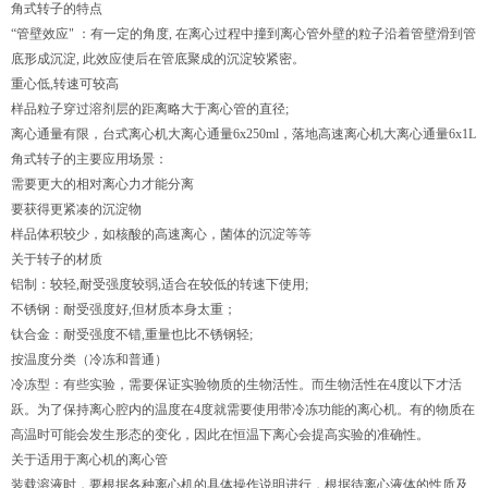
角式转子的特点
“管壁效应" ：有一定的角度, 在离心过程中撞到离心管外壁的粒子沿着管壁滑到管
底形成沉淀, 此效应使后在管底聚成的沉淀较紧密。
重心低,转速可较高
样品粒子穿过溶剂层的距离略大于离心管的直径;
离心通量有限，台式离心机大离心通量6x250ml，落地高速离心机大离心通量6x1L
角式转子的主要应用场景：
需要更大的相对离心力才能分离
要获得更紧凑的沉淀物
样品体积较少，如核酸的高速离心，菌体的沉淀等等
关于转子的材质
铝制：较轻,耐受强度较弱,适合在较低的转速下使用;
不锈钢：耐受强度好,但材质本身太重；
钛合金：耐受强度不错,重量也比不锈钢轻;
按温度分类（冷冻和普通）
冷冻型：有些实验，需要保证实验物质的生物活性。而生物活性在4度以下才活
跃。为了保持离心腔内的温度在4度就需要使用带冷冻功能的离心机。有的物质在
高温时可能会发生形态的变化，因此在恒温下离心会提高实验的准确性。
关于适用于离心机的离心管
装载溶液时，要根据各种离心机的具体操作说明进行，根据待离心液体的性质及