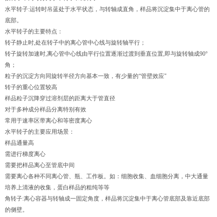
水平转子:运转时吊蓝处于水平状态，与转轴成直角，样品将沉淀集中于离心管的
底部。
水平转子的主要特点：
转子静止时,处在转子中的离心管中心线与旋转轴平行；
转子旋转加速时,离心管中心线由平行位置逐渐过渡到垂直位置,即与旋转轴成90°
角；
粒子的沉淀方向同旋转半径方向基本一致，有少量的“管壁效应"
转子的重心位置较高
样品粒子沉降穿过溶剂层的距离大于管直径
对于多种成分样品分离特别有效
常用于速率区带离心和等密度离心
水平转子的主要应用场景：
样品通量高
需进行梯度离心
需要把样品离心至管底中间
需要离心各种不同离心管、瓶、工作板。如：细胞收集、血细胞分离，中大通量
培养上清液的收集，蛋白样品的粗纯等等
角转子:离心容器与转轴成一固定角度，样品将沉淀集中于离心管底部及靠近底部
的侧壁。