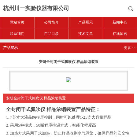
杭州川一实验仪器有限公司
网站首页
公司简介
产品展示
新闻中心
联系我们
产品目录
技术文章
在线留言
产品展示
更多>>
安研全封闭干式氮吹仪 样品浓缩装置
安研全封闭干式氮吹仪 样品浓缩装置
全封闭干式氮吹仪 样品浓缩装置
产品特征：
1. 7
英寸大液晶触摸屏控制，同时可以处理
1-25
支大容量样品
2.
采用
5
种模式，
50
断程序控温方式，智能化程度高
3.
加热方式采用干式加热，防止样品收到水气污染，确保样品的安全性