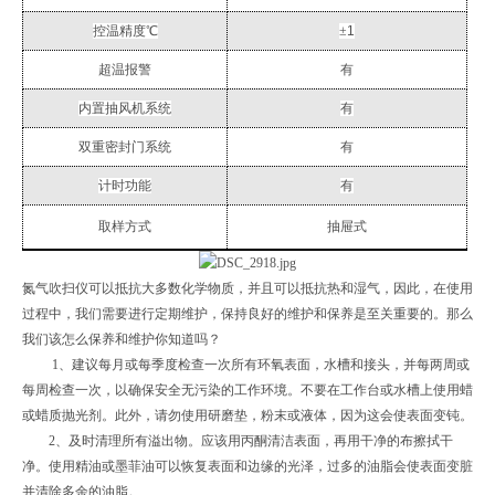
控温精度℃
±
1
超温报警
有
内置抽风机系统
有
双重密封门系统
有
计时功能
有
取样方式
抽屉式
氮气吹扫仪可以抵抗大多数化学物质，并且可以抵抗热和湿气，因此，在使用
过程中，我们需要进行定期维护，保持良好的维护和保养是至关重要的。那么
我们该怎么保养和维护你知道吗？
1、建议每月或每季度检查一次所有环氧表面，水槽和接头，并每两周或
每周检查一次，以确保安全无污染的工作环境。不要在工作台或水槽上使用蜡
或蜡质抛光剂。此外，请勿使用研磨垫，粉末或液体，因为这会使表面变钝。
2、及时清理所有溢出物。应该用丙酮清洁表面，再用干净的布擦拭干
净。使用精油或墨菲油可以恢复表面和边缘的光泽，过多的油脂会使表面变脏
并清除多余的油脂。