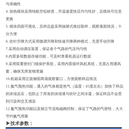
与准确性
4.
加热模块采用纯航空铝材质，升温速度快且均匀性好，且模块可任意
更换
5.
模块四面可视化，且样品盘采用抽屉式推拉取样，观察液面情况，十
分方便
6.
吹针升降方式采用微调升降和快速升降两种模式，无需手动升降
7.
采用自动调压装置，保证各个气路的气压均匀性
8.
内置多组数据存储功能，可及时查看机器运行数据
9.
采用双重密封门镜保护系统，采用内置循环风机系统，无需占用通风
窗，确保无挥发物泄漏
10.
机箱采用正面侧面两扇观察窗口，方便观察样品情况
11.
氮气预热功能，通入的气体都是热气（温度：
45
度左右）加快了样品
的浓缩反应，也防止了挥发的浓缩液与吹针之间冷凝，保证样品不会受
到污染和交叉感染
12.
氮气预热功能以及独立节流电磁阀控制，保证了气路的气密性，大大
节约氮气用量
▶技术参数：