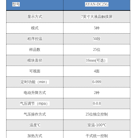
型号
AYAN-DC25G
显示方式
7
英寸大液晶触摸屏
模式
5
种
程序控温
50
段
样品数
25
位
模块直径
16mm(
可选）
可视面
4
面
定时功能（
min
）
0-999
电动升降方式
2
种
气压调节（
mpa
）
0-0.8
气压操作方式
25
位独立控制
温度℃
室温
-100
℃
加热方式
干式统一控制