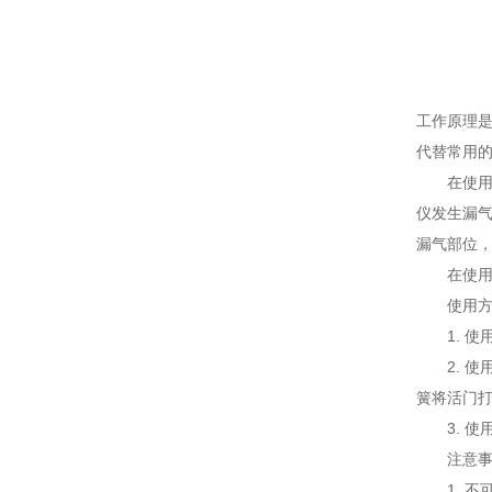
工作原理
代替常用
在使用气
仪发生漏
漏气部位
在使用气
使用方
1. 使
2. 使
簧将活门打
3. 使
注意事
1. 不可