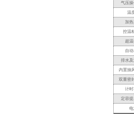
气压操
温
加热
控温
超温
自动
排水及
内置抽
双重密
计时
定容提
电