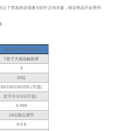
防止了挥发的浓缩液与吹针之间冷凝，保证样品不会受到
量。
AYAN-AUTOM-
2
4
S
7英寸大液晶触摸屏
3
2
4位
50/100/150/200 (可选)
近干/0.5/1/2(可选）
0-999
2
4位独立调节
0-0.8