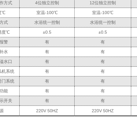
作方式
4位独立控制
12位独立控制
度℃
室温-100℃
室温-100℃
方式
水浴统一控制
水浴统一控制
精度℃
±0.5
±0.5
报警
有
有
补水
有
有
溢水口
有
有
风机系统
有
有
封门系统
有
有
功能
有
有
示开关
有
有
源
220V 50HZ
220V 50HZ