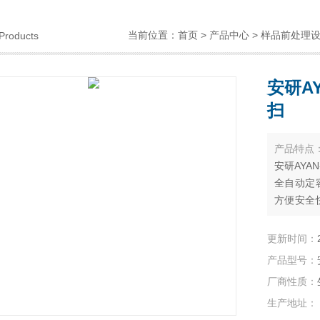
当前位置：
首页
>
产品中心
>
样品前处理
Products
安研A
扫
产品特点
安研AYA
全自动定
方便安全
值守、准
现了全自
更新时间：
的浓缩过
产品型号：
厂商性质：
生产地址：