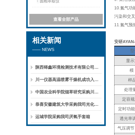
固相萃取仪
10.
氮气功
污染和交
查看全部产品
11.
氮气预
相关新闻
安研AYA
—— NEWS
型
显示
陕西铎鑫环境检测技术有限公司采购我司全自动液液萃取仪
模
川一仪器高温喷雾干燥机成功入驻鄱阳职业学院，助力职业教育实训平台升级
样
处理量
中国农业科学院烟草研究采购川一仪器喷雾干燥机
定容规格
恭喜安徽建筑大学采购我司光化学反应仪
定时功能
运城学院采购我司厌氧手套箱
透光率
气压调节