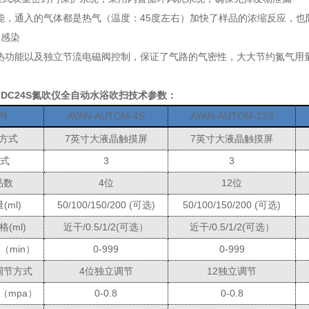
能，通入的气体都是热气（温度：
45
度左右）加快了样品的浓缩反应，也
叉感染
热功能以及独立节流电磁阀控制，保证了气路的气密性，大大节约氮气用
N-DC24S氮吹仪全自动水浴吹扫
技术参数：
号
AYAN-AUTOM-
4
S
AYAN-AUTOM-12
S
方式
7英寸大液晶触摸屏
7英寸大液晶触摸屏
 式
3
3
品数
4位
12位
(ml)
50/100/150/200 (可选)
50/100/150/200 (可选)
(ml)
近干/0.5/1/2(可选）
近干/0.5/1/2(可选）
（min）
0-999
0-999
调节方式
4位独立调节
12独立调节
（mpa）
0-0.8
0-0.8