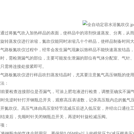
是通过将氮气吹入加热样品的表面，使样品中的溶剂快速蒸发、分离，从
的旋转蒸发仪进行浓缩，氮吹仪能同时浓缩几十个样品，使样品制备时间
路板氮吹仪过程中，经常会发生漏气现象以致样品不能快速蒸发结晶，
气时，需检测漏气的部位，主要可能发生泄漏的部位有气体分配室、气针、
，只需将连接处接紧即可。
路板氮吹仪进行样品吹扫蒸发结晶时，尤其要注意氮气高压钢瓶的使用
法：
用前要检查连接部位是否漏气，可涂上肥皂液进行检查，调整至确实不漏气
用时先逆时针打开钢瓶总开关，观察高压表读数，记录高压瓶内总的氮气
开氮吹仪。高压气体由高压室经节流减压后进入低压室，并经出口通往工
用结束后，先顺时针关闭钢瓶总开关，再逆时针旋松减压阀。
项：
将钢瓶内的气体全部用完，要保留0.05MPa以上的残留压力(减压阀表压)