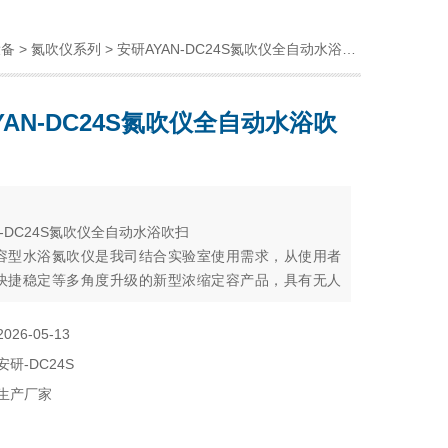
设备
>
氮吹仪系列
> 安研AYAN-DC24S氮吹仪全自动水浴吹扫
YAN-DC24S氮吹仪全自动水浴吹
：
N-DC24S氮吹仪全自动水浴吹扫
容型水浴氮吹仪是我司结合实验室使用需求，从使用者
快捷稳定等多角度升级的新型浓缩定容产品，具有无人
确定容、大批量浓缩的特点，可多组数据储存功能，实
动化的定量及批量浓缩，浓缩全程，一手掌握，让繁琐
2026-05-13
程变得灵活、省心、高效和安全。
安研-DC24S
生产厂家