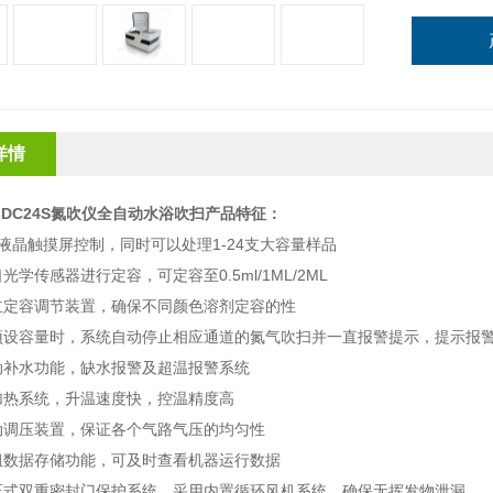
详情
N-DC24S氮吹仪全自动水浴吹扫
产品特征：
液晶触摸屏控制，同时可以处理
1-24
支大容量样品
口光学传感器进行定容，可定容至
0.5ml/1ML/2ML
立定容调节装置，确保不同颜色溶剂定容的性
预设容量时，系统自动停止相应通道的氮气吹扫并一直报警提示，提示报
动补水功能，缺水报警及超温报警系统
加热系统，升温速度快，控温精度高
动调压装置，保证各个气路气压的均匀性
组数据存储功能，可及时查看机器运行数据
压式双重密封门保护系统，采用内置循环风机系统，确保无挥发物泄漏