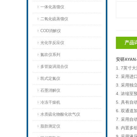
一体化蒸馏仪
二氧化硫蒸馏仪
COD消解仪
产品
光化学反应仪
氮吹仪系列
安研AYA
多管旋涡混合仪
1. 7
英寸大
2.
采用进
凯式定氮仪
3.
采用独
石墨消解仪
4.
浓缩至
5.
具有自
冷冻干燥机
6.
双通道
水质硫化物酸化吹气仪
7.
采用自
脂肪测定仪
8.
内置多
9.
采用液