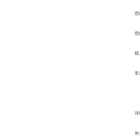
您
您
联
常
详
补