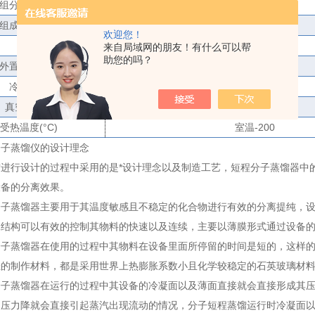
组分收集瓶
(L
）
1
（可定制）
组成收集瓶
(L
）
1
（可定制）
欢迎您！
冷井
有
来自局域网的朋友！有什么可以帮
助您的吗？
外置冷凝装置
选配
冷却装置
有
真空度
(pa)
10
以下
受热温度
(
°
C)
室温
-200
分子蒸馏仪的设计理念
馏进行设计的过程中采用的是*设计理念以及制造工艺，短程分子蒸馏器中
设备的分离效果。
蒸馏器主要用于其温度敏感且不稳定的化合物进行有效的分离提纯，设
殊结构可以有效的控制其物料的快速以及连续，主要以薄膜形式通过设备
蒸馏器在使用的过程中其物料在设备里面所停留的时间是短的，这样的
佳的制作材料，都是采用世界上热膨胀系数小且化学较稳定的石英玻璃材
蒸馏器在运行的过程中其设备的冷凝面以及薄面直接就会直接形成其压
的压力降就会直接引起蒸汽出现流动的情况，分子短程蒸馏运行时冷凝面