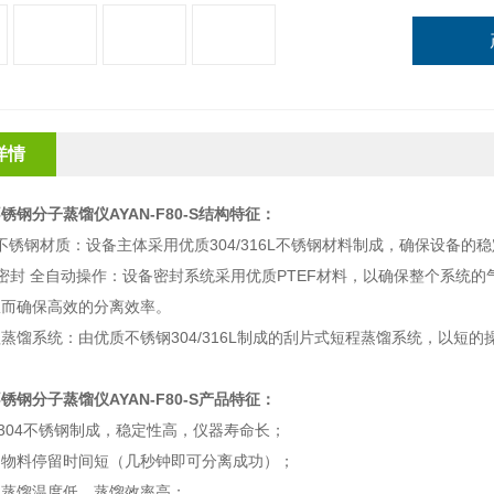
详情
钢分子蒸馏仪AYAN-F80-S
结构特征
：
不锈钢材质：设备主体采用优质
304/316L
不锈钢材料制成，确保设备的稳
密封 全自动操作：设备密封系统采用优质
PTEF
材料，以确保整个系统的
从而确保高效的分离效率。
程蒸馏系统：由优质不锈钢
304/316L
制成的刮片式短程蒸馏系统，以短的
钢分子蒸馏仪AYAN-F80-S
产品特征：
304
不锈钢制成，稳定性高，仪器寿命长；
，物料停留时间短（几秒钟即可分离成功）；
，蒸馏温度低，蒸馏效率高；