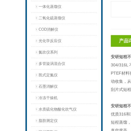
一体化蒸馏仪
二氧化硫蒸馏仪
COD消解仪
产品
光化学反应仪
氮吹仪系列
安研短程不锈
多管旋涡混合仪
304/316L
PTEF
材料
凯式定氮仪
动收集，
石墨消解仪
刮片式短
冷冻干燥机
安研短程不锈
水质硫化物酸化吹气仪
优质
316
和
脂肪测定仪
短程蒸馏
真空度高