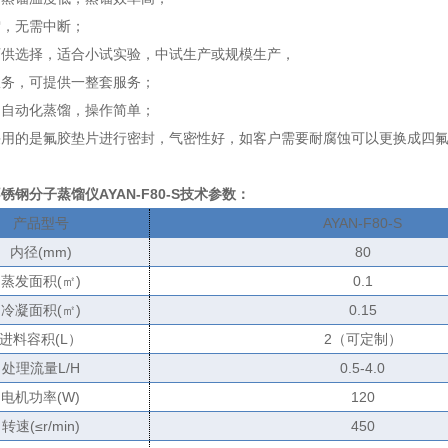
馏，无需中断；
可供选择，适合小试实验，中试生产或规模生产，
服务，可提供一整套服务；
，自动化蒸馏，操作简单；
采用的是氟胶垫片进行密封，气密性好，如客户需要耐腐蚀可以更换成四
钢分子蒸馏仪AYAN-F80-S
技术参数：
产品型号
AYAN-F80-S
内径
(mm)
80
蒸发面积
(
㎡
)
0.1
冷凝面积
(
㎡
)
0.15
进料容积
(L
）
2
（可定制）
处理流量
L/H
0.5-4.0
电机功率
(W)
120
转速
(
≤
r/min)
450