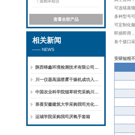
固相萃取仪
可连续蒸
多种型号
查看全部产品
可定制化
即插即用
相关新闻
各个接口
—— NEWS
安研短程不锈
陕西铎鑫环境检测技术有限公司采购我司全自动液液萃取仪
川一仪器高温喷雾干燥机成功入驻鄱阳职业学院，助力职业教育实训平台升级
中国农业科学院烟草研究采购川一仪器喷雾干燥机
恭喜安徽建筑大学采购我司光化学反应仪
运城学院采购我司厌氧手套箱