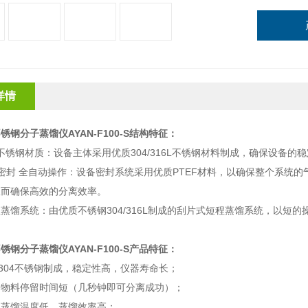
详情
钢分子蒸馏仪AYAN-F100-S
结构特征
：
不锈钢材质：设备主体采用优质
304/316L
不锈钢材料制成，确保设备的稳
密封 全自动操作：设备密封系统采用优质
PTEF
材料，以确保整个系统的
从而确保高效的分离效率。
程蒸馏系统：由优质不锈钢
304/316L
制成的刮片式短程蒸馏系统，以短的
钢分子蒸馏仪AYAN-F100-S
产品特征：
304
不锈钢制成，稳定性高，仪器寿命长；
，物料停留时间短（几秒钟即可分离成功）；
，蒸馏温度低，蒸馏效率高；