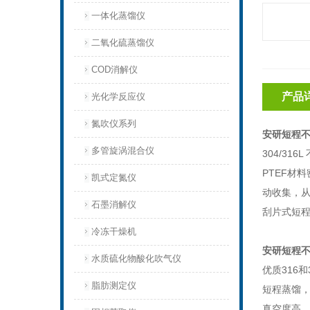
一体化蒸馏仪
二氧化硫蒸馏仪
COD消解仪
产品
光化学反应仪
氮吹仪系列
安研短程不锈
多管旋涡混合仪
304/316L
PTEF
材料
凯式定氮仪
动收集，
石墨消解仪
刮片式短
冷冻干燥机
安研短程不锈
水质硫化物酸化吹气仪
优质
316
和
脂肪测定仪
短程蒸馏
真空度高