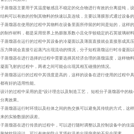
蒸馏器主要用于其温度敏感且不稳定的化合物进行有效的分离提纯，设
殊结构可以有效的控制其物料的快速以及连续，主要以薄膜形式通过设备
蒸馏器在使用的过程中其物料在设备里面所停留的时间是短的，这样的
佳的制作材料，都是采用世界上热膨胀系数小且化学较稳定的石英玻璃材
蒸馏器在运行的过程中其设备的冷凝面以及薄面直接就会直接形成其压
的压力降就会直接引起蒸汽出现流动的情况，分子短程蒸馏运行时冷凝面
蒸馏器在进行选择的过程中需要选择其经济合理的蒸馏温度，这样物料
冷凝面飞射的过程中，两者之间可能会出现其相互碰撞的情况。
蒸馏器运行的过程中其强度是高的，这样的设备在进行使用的过程中具
料都有好的适用性能。
计的过程中采用的是*设计理念以及制造工艺， 短程分子蒸馏器中的核
的分离效果。
蒸馏器运行时环境以及柱体之间的热交换可以避免其传统的方式，这样
带来的实验数据的误差。
蒸馏器在进行传质的过程中，可以进行随时调整以及控制设备中的佳温
膨胀皱纹段设计，可以有效的防止其塔柱温差出现突变的不安全因素。