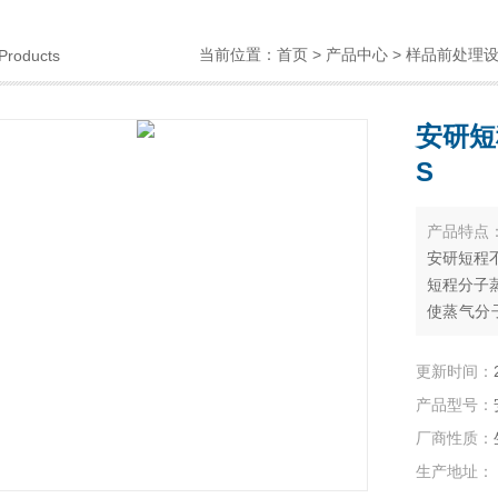
当前位置：
首页
>
产品中心
>
样品前处理
Products
安研短
S
产品特点
安研短程不
短程分子
使蒸气分
从而可利
离.
更新时间：
产品型号：
厂商性质：
生产地址：