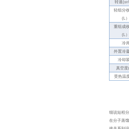
转速
(
≤
r
轻组分
(L
重组成
(L
冷
外置冷
冷却
真空度
受热温
细说短程
在分子蒸
接关系到