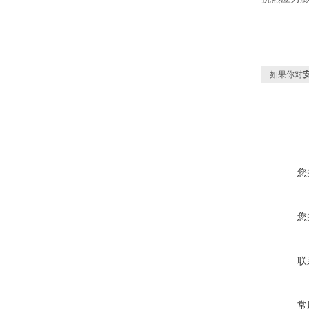
如果你对
安
您
您
联
常