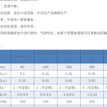
馏，无需中断；
可供选择，适合小试实验，中试生产或规模生产，
服务，可提供一整套服务；
，自动化蒸馏，操作简单；
采用的是氟胶垫片进行密封，气密性好，如客户需要耐腐蚀可以更换成四
数：
AYAN-F100-
AYAN-F150-
AYAN-F200-
型号
AYAN-F80-S
S
S
S
mm)
80
100
150
200
积
(
㎡
)
0.1
0.15
0.25
0.35
积
(
㎡
)
0.15
0.25
0.45
0.55
积
(L
）
2
（可定制）
2
（可定制）
2
（可定制）
5
（可定制）
量
L/H
0.5-4.0
0.5-5.0
1.0-8.0
1.5-10
率
(W)
120
120
120
120