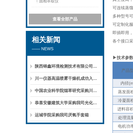
固相萃取仪
可连续蒸
多种型号
查看全部产品
可定制化
即插即用
相关新闻
各个接口
—— NEWS
▶技术参
陕西铎鑫环境检测技术有限公司采购我司全自动液液萃取仪
产品
川一仪器高温喷雾干燥机成功入驻鄱阳职业学院，助力职业教育实训平台升级
内径
(
中国农业科学院烟草研究采购川一仪器喷雾干燥机
蒸发面
冷凝面
恭喜安徽建筑大学采购我司光化学反应仪
进料容
运城学院采购我司厌氧手套箱
处理流
电机功