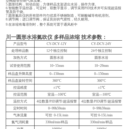
型阀能管控制气体流量。
5.圆形结构，转动自如，方便样品支架进出水浴，操作方便。
6.智能数字温控器，可定时，双数字显示，调节采用PID技术并可实现超温报
警及防干烧。
7.圆形氮吹仪的所有部件均匀优质不锈钢制造，可耐酸碱等有机溶剂。
8.调节阀：进口调节阀，保证良好的气密性，经久耐用。
9.在浓缩有毒溶剂时，整个系统可置于通风柜中
川一圆形水浴氮吹仪 多样品浓缩
技术参数：
产品型号
CY-DCY-12Y
CY-DCY-24Y
处理样品数
12个独立控制
24个独立控制
加热方式
圆形水浴
圆形水浴
试管使用范围
10~55mm
10~29mm
样品盘升降高度
0--150mm
0--150mm
样品盘旋转空间
360°C
360°C
控温精度
±1℃
±1℃
控温范围
室温
---100℃
室温
---100℃
温控方式
4位数显/PID调节/超温报警
4位数显/PID调节/超温报警
定时时间
0~99h59min
0~99h59min
气体流量
可控
0-15L/min
可控
0-15L/min
氮气消耗量
330ml/min/样品
330ml/min/样品
功率
1000W
1000W