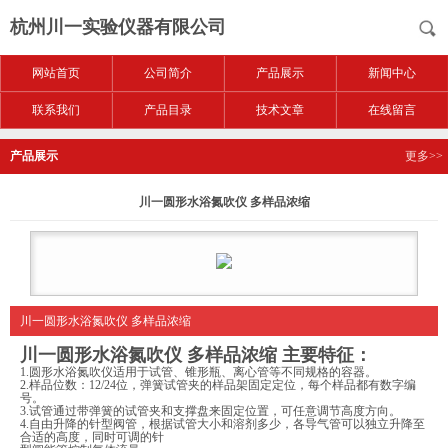
杭州川一实验仪器有限公司
网站首页
公司简介
产品展示
新闻中心
联系我们
产品目录
技术文章
在线留言
产品展示
更多>>
川一圆形水浴氮吹仪 多样品浓缩
川一圆形水浴氮吹仪 多样品浓缩
川一圆形水浴氮吹仪 多样品浓缩
主要特征：
1.圆形水浴氮吹仪适用于试管、锥形瓶、离心管等不同规格的容器。
2.样品位数：12/24位，弹簧试管夹的样品架固定定位，每个样品都有数字编
号。
3.试管通过带弹簧的试管夹和支撑盘来固定位置，可任意调节高度方向。
4.自由升降的针型阀管，根据试管大小和溶剂多少，各导气管可以独立升降至
合适的高度，同时可调的针