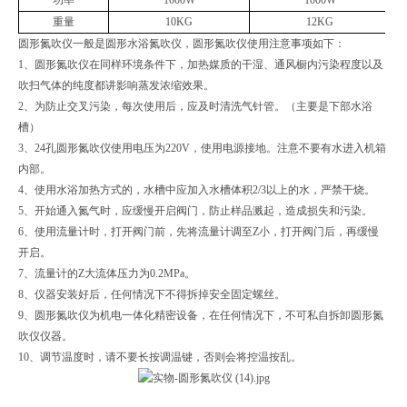
重量
10KG
12KG
圆形氮吹仪一般是圆形水浴氮吹仪，圆形氮吹仪使用注意事项如下：
1、圆形氮吹仪在同样环境条件下，加热媒质的干湿、通风橱内污染程度以及
吹扫气体的纯度都讲影响蒸发浓缩效果。
2、为防止交叉污染，每次使用后，应及时清洗气针管。（主要是下部水浴
槽）
3、24孔圆形氮吹仪使用电压为220V，使用电源接地。注意不要有水进入机箱
内部。
4、使用水浴加热方式的，水槽中应加入水槽体积2/3以上的水，严禁干烧。
5、开始通入氮气时，应缓慢开启阀门，防止样品溅起，造成损失和污染。
6、使用流量计时，打开阀门前，先将流量计调至Z小，打开阀门后，再缓慢
开启。
7、流量计的Z大流体压力为0.2MPa。
8、仪器安装好后，任何情况下不得拆掉安全固定螺丝。
9、圆形氮吹仪为机电一体化精密设备，在任何情况下，不可私自拆卸圆形氮
吹仪仪器。
10、调节温度时，请不要长按调温键，否则会将控温按乱。