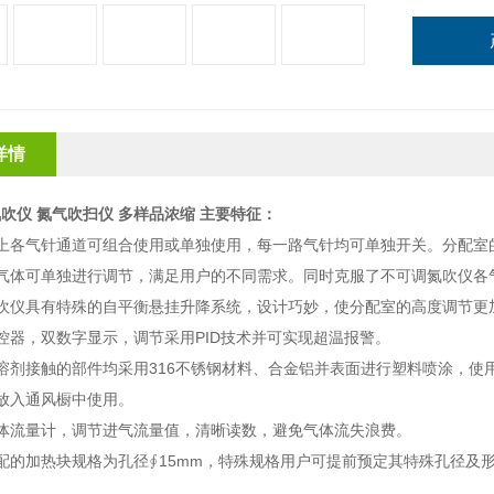
详情
吹仪 氮气吹扫仪 多样品浓缩 主要特征：
室上各气针通道可组合使用或单独使用，每一路气针均可单独开关。分配室
路气体可单独进行调节，满足用户的不同需求。同时克服了不可调氮吹仪各
氮吹仪具有特殊的自平衡悬挂升降系统，设计巧妙，使分配室的高度调节更
控器，双数字显示，调节采用PID技术并可实现超温报警。
溶剂接触的部件均采用316不锈钢材料、合金铝并表面进行塑料喷涂，使
放入通风橱中使用。
气体流量计，调节进气流量值，清晰读数，避免气体流失浪费。
配的加热块规格为孔径∮15mm，特殊规格用户可提前预定其特殊孔径及