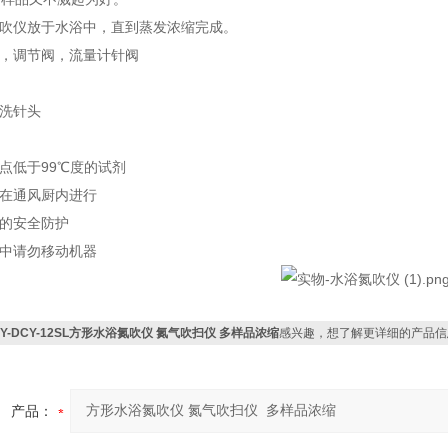
氮吹仪放于水浴中，直到蒸发浓缩完成。
源，调节阀，流量计针阀
冲洗针头
：
燃点低于99℃度的试剂
作在通风厨内进行
人的安全防护
程中请勿移动机器
CY-DCY-12SL方形水浴氮吹仪 氮气吹扫仪 多样品浓缩
感兴趣，想了解更详细的产品信
产品：