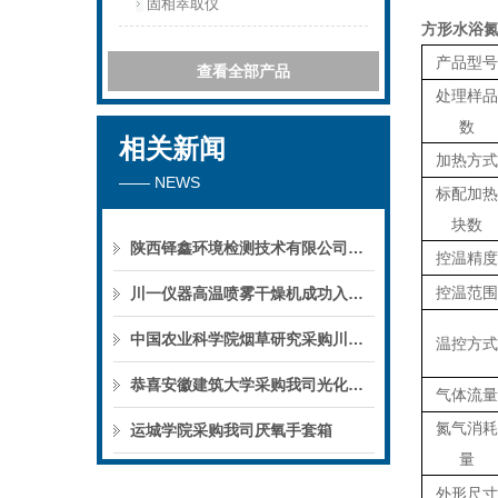
固相萃取仪
方形水浴氮
产品型号
查看全部产品
处理样品
数
相关新闻
加热方式
—— NEWS
标配加热
块数
陕西铎鑫环境检测技术有限公司采购我司全自动液液萃取仪
控温精度
控温范围
川一仪器高温喷雾干燥机成功入驻鄱阳职业学院，助力职业教育实训平台升级
中国农业科学院烟草研究采购川一仪器喷雾干燥机
温控方式
恭喜安徽建筑大学采购我司光化学反应仪
气体流量
氮气消耗
运城学院采购我司厌氧手套箱
量
外形尺寸