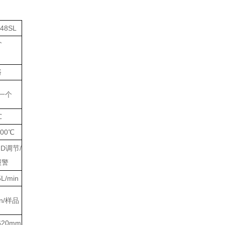
-48SL
个
浴
一个
℃
100℃
ID调节/
报警
L/min
in/样品
*620mm