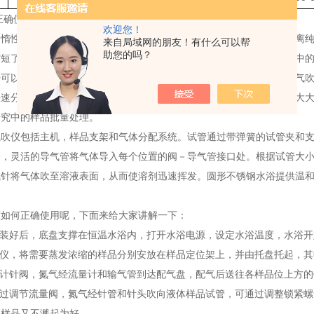
正确使用方法及注意事项
欢迎您！
用惰性气体对加热样液进行吹扫，使被处理样品迅速浓缩，达到快速分离
来自局域网的朋友！有什么可以帮
助您的吗？
缩短了检测时间。氨吹仪被广泛应用于农残检测、制药行业和通用研究中
干可以避免气体同水中融解的其他物质产生化学反应而生成沉淀。用氮气
快速分离纯化的效果。该方法操作简便，尤其可以同时处理多个样品，大
研究中的样品批量处理。
氮吹仪包括主机，样品支架和气体分配系统。试管通过带弹簧的试管夹和
管，灵活的导气管将气体导入每个位置的阀－导气管接口处。根据试管大
针将气体吹至溶液表面，从而使溶剂迅速挥发。圆形不锈钢水浴提供温和加
该如何正确使用呢，下面来给大家讲解一下：
安装好后，底盘支撑在恒温水浴内，打开水浴电源，设定水浴温度，水浴
吹仪，将需要蒸发浓缩的样品分别安放在样品定位架上，并由托盘托起，
量计针阀，氮气经流量计和输气管到达配气盘，配气后送往各样品位上方
通过调节流量阀，氮气经针管和针头吹向液体样品试管，可通过调整锁紧
，样品又不溅起为好。