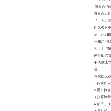
氮吹仪的
氮吹仪采
品，大大
用氮气吹
缩，达到
业和通用
圆形水浴
体分配歧
不锈钢通气
温。
氮吹仪应
1.氮吹仪
2.提升氮
3.打开流
4.然后，
吹起波纹