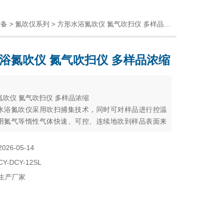
设备
>
氮吹仪系列
> 方形水浴氮吹仪 氮气吹扫仪 多样品浓缩
浴氮吹仪 氮气吹扫仪 多样品浓缩
：
氮吹仪 氮气吹扫仪 多样品浓缩
水浴氮吹仪采用吹扫捕集技术，同时可对样品进行控温
用氮气等惰性气体快速、可控、连续地吹到样品表面来
溶液快速无氧浓缩。该方法具有省时、便捷、准确的特
2026-05-14
CY-DCY-12SL
生产厂家