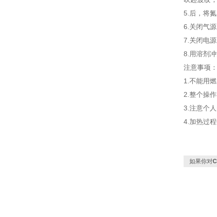
5.后，将
6.关闭气
7.关闭电源
8.用溶剂
注意事项
1.不能用
2.整个操
3.注意个
4.加热过
如果你对