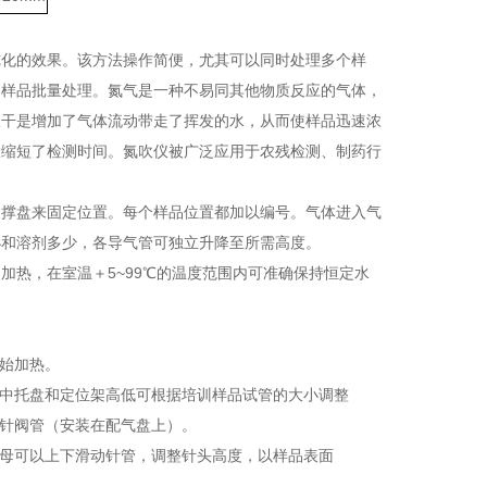
纯化的效果。该方法操作简便，尤其可以同时处理多个样
的样品批量处理。氮气是一种不易同其他物质反应的气体，
吹干是增加了气体流动带走了挥发的水，从而使样品迅速浓
大缩短了检测时间。氮吹仪被广泛应用于农残检测、制药行
支撑盘来固定位置。每个样品位置都加以编号。气体进入气
小和溶剂多少，各导气管可独立升降至所需高度。
热，在室温＋5~99℃的温度范围内可准确保持恒定水
开始加热。
其中托盘和定位架高低可根据培训样品试管的大小调整
的针阀管（安装在配气盘上）。
螺母可以上下滑动针管，调整针头高度，以样品表面