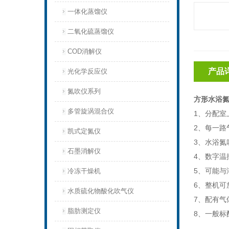
一体化蒸馏仪
二氧化硫蒸馏仪
COD消解仪
产品
光化学反应仪
氮吹仪系列
方形水浴氮
多管旋涡混合仪
1、分配
2、每一
凯式定氮仪
3、水浴
石墨消解仪
4、数字温
5、可能与
冷冻干燥机
6、整机可
水质硫化物酸化吹气仪
7、配有
脂肪测定仪
8、一般标