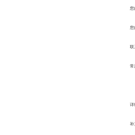
您
您
联
常
详
补