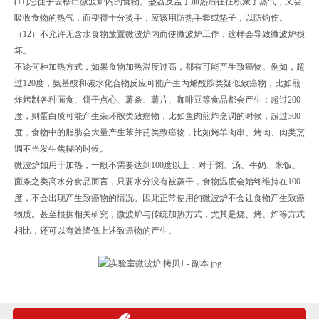
(11)
忌徒手去移出微波炉内的食物。盛器及盖子加热后往往积聚了蒸气，又会
吸收食物的热气，而变得十分烫手，应该用防热手套或垫子，以防灼伤。
（12）不允许无含水食物放置微波炉内而使微波炉工作，这样会导致微波炉损
坏。
不论何种加热方式，如果食物加热温度过高，都有可能产生致癌物。例如，超
过120度，氨基酸和碳水化合物反应可能产生
丙烯酰胺
类疑似致癌物，比如煎
炸烤制各种面食、饼干点心、薯条、薯片、咖啡豆等食品都会产生；超过200
度，则蛋白质可能产生
杂环胺
类致癌物，比如鱼肉煎炸烹调的时候；超过300
度，食物中的脂肪会大量产生
苯并芘
类致癌物，比如烤羊肉串、
烤肉
、肉类烹
调不当发生焦糊的时候。
微波炉如用于加热，一般不需要达到100度以上；对于粥、汤、牛奶、米饭、
面条之类高水分食品而言，只要水分没有被蒸干，食物温度会始终维持在100
度，不会出现产生致癌物的情况。因此正常使用的微波炉不会让食物产生致癌
物质。甚至根据相关研究，微波炉与传统加热方式，尤其是烧、烤、炸等方式
相比，还可以有效降低上述
致癌
物的产生。