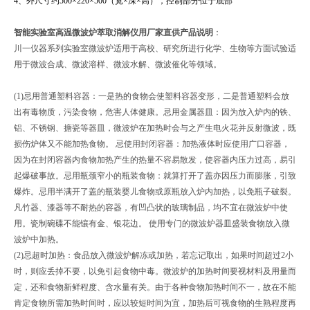
4
、外尺寸约500×220×500（宽×深×高），控制部分位于底部
智能实验室高温微波炉萃取消解仪用厂家直供
产品说明
：
川一仪器系列实验室微波炉适用于高校、研究所进行化学、生物等方面试验适
用于微波合成、微波溶样、微波水解、微波催化等领域。
(1)
忌用普通塑料容器：一是热的食物会使塑料容器变形，二是普通塑料会放
出有毒物质，污染食物，危害人体健康。忌用金属器皿：因为放入炉内的铁、
铝、不锈钢、搪瓷等器皿，微波炉在加热时会与之产生电火花并反射微波，既
损伤炉体又不能加热食物。 忌使用封闭容器：加热液体时应使用广口容器，
因为在封闭容器内食物加热产生的热量不容易散发，使容器内压力过高，易引
起爆破事故。忌用瓶颈窄小的瓶装食物：就算打开了盖亦因压力而膨胀，引致
爆炸。忌用半满开了盖的瓶装婴儿食物或原瓶放入炉内加热，以免瓶子破裂。
凡竹器、漆器等不耐热的容器，有凹凸状的玻璃制品，均不宜在微波炉中使
用。瓷制碗碟不能镶有金、银花边。 使用专门的微波炉器皿盛装食物放入微
波炉中加热。
(2)
忌超时加热：食品放入微波炉解冻或加热，若忘记取出，如果时间超过2小
时，则应丢掉不要，以免引起食物中毒。微波炉的加热时间要视材料及用量而
定，还和食物新鲜程度、含水量有关。由于各种食物加热时间不一，故在不能
肯定食物所需加热时间时，应以较短时间为宜，加热后可视食物的生熟程度再