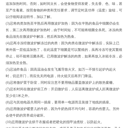
追加加热时间。否则，如时间太长，会使食物变得发硬，失去香、色、味，甚
至产生毒素。按照食物的种类和烹饪要求，调节定时及功率（温度）旋钮，可
以仔细阅读说明书，加以了解。
(3)
忌将肉类加热至半熟后再用微波炉加热：因为在半熟的食品中细菌仍会生
长，第二次再用微波炉加热时，由于时间短，不可能将细菌全杀死。冰冻肉类
食品须先在微波炉中解冻，然后再加热为熟食。
(4)
忌再冷冻经微波炉解冻过的肉类：因为肉类在微波炉中解冻后，实际上已
将外面一层低温加热了，在此温度下细菌是可以繁殖的，虽再冷冻可使其繁殖
停止，却不能将活菌杀死。已用微波炉解冻的肉类，如果再放入冰箱冷冻，必
须加热至全熟。
(5)
忌油炸食品：因高温油会发生飞溅导致火灾。如万一不慎引起炉内起火
时，切忌开门，而应先关闭电源，待火熄灭后再开门降温。
(6)
忌将微炉置于卧室，同时应注意不要用物品覆盖微波炉上的散热窗栅。
(7)
忌长时间在微波炉前工作：开启微炉后，人应远离微波炉或人距离微波炉
至少在1米之外。
(8)
忌与其他电器共用同一插座，要用单一电源而且装接了地线的插座。
(9)
忌用微波炉暖婴儿的牛奶，因为牛奶热得不均匀时，容易灼伤婴儿。另外
会使牛奶的营养成分破坏。
(10)
忌用微波炉去烘干衣服或者把硬化的指甲油煮软，以防起火。