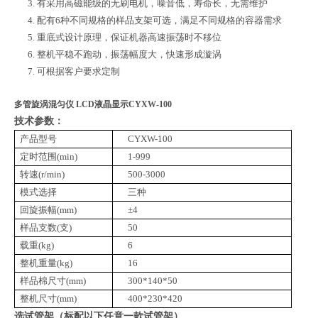
3.
有采用高磁能级的无刷电机，噪音低，寿命长，无需维护
4.
配有
6
种不同规格的样品支架可选，满足不同规格的容器需求
5.
重底式设计原理，保证机器高速振荡时不移位
6.
整机平稳不跑动，振荡幅度大，快速形成漩涡
7.
可根据客户要求定制
多管旋涡混匀仪 LCD液晶显示CYXW-100
技术参数：
产品型号
CYXW-100
定时范围
(min)
1-999
转速
(r/min)
500-3000
模式选择
三种
回旋振幅
(mm)
±4
样品支数
(支)
50
载重
(kg)
6
整机重量
(kg)
16
样品棉尺寸
(mm)
300*140*50
整机尺寸
(mm)
400*230*420
选试管架（标配以下任意一款试管架）