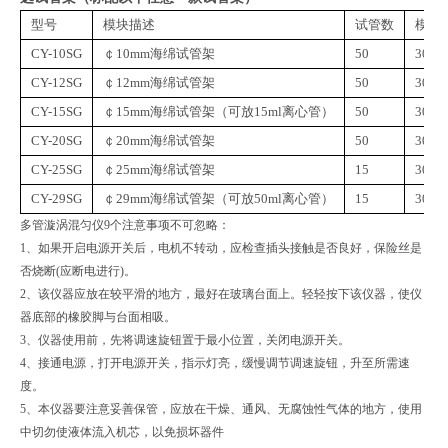
型号
模块描述
试管数
模块
CY-10SG
￠
10mm海绵试管架
50
30*1
CY-12SG
￠
12mm海绵试管架
50
30*1
CY-15SG
￠
15mm海绵试管架（可放15ml离心管）
50
30*1
CY-20SG
￠
20mm海绵试管架
50
30*1
CY-25SG
￠
25mm海绵试管架
15
30*1
CY-29SG
￠
29mm海绵试管架（可放50ml离心管）
15
30*1
多管漩涡混匀仪9个注意事项不可忽略：
1、如果开启电源开关后，电机不转动，应检查插头接触是否良好，保险丝是
否烧断(应断电进行)。
2、该仪器应放在较平滑的地方，最好在玻璃台面上。轻轻按下该仪器，使仪
器底部的橡胶脚与台面相吸。
3、仪器使用前，先将调速旋钮置于最小位置，关闭电源开关。
4、接通电源，打开电源开关，指示灯亮，缓慢调节调速旋钮，升至所需速
度。
5、本仪器要注意妥善保管，应放在干燥、通风、无腐蚀性气体的地方，使用
中切勿使液体流入机芯，以免损坏器件