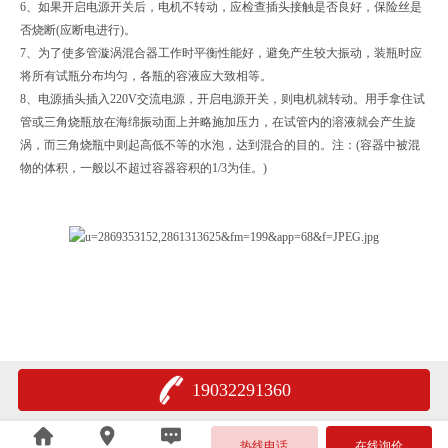
6、如果开启电源开关后，电机不转动，应检查插头接触是否良好，保险丝是
否烧断(应断电进行)。
7、为了使多管漩涡混合器工作时平衡性能好，避免产生较大振动，装瓶时应
将所有试瓶分布均匀，各瓶的容液应大致相等。
8、电源插头插入220V交流电源，开启电源开关，则电机就转动。用手拿住试
管或三角烧瓶放在海绵振动面上并略施加压力，在试管内的溶液就会产生旋
涡，而三角烧瓶中则起高低不等的水泡，达到混合的目的。注：(容器中被混
物的体积，一般以不超过容器容积的1/3为佳。)
19032291360
热线电话
在线询价