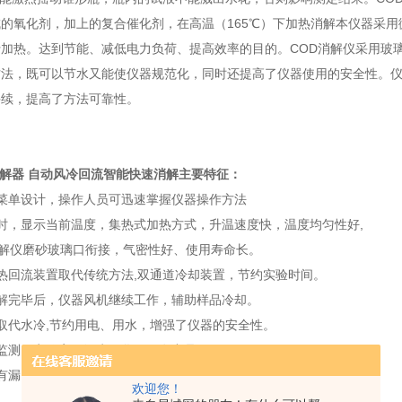
的氧化剂，加上的复合催化剂，在高温（165
℃
）下加热消解本仪器采用
行加热。达到节能、减低电力负荷、提高效率的目的。COD消解仪采用玻
方法，既可以节水又能使仪器规范化，同时还提高了仪器使用的安全性。
手续，提高了方法可靠性。
消解器 自动风冷回流智能快速消解
主要特征：
菜单设计，操作人员可迅速掌握仪器操作方法
时，显示当前温度，集热式加热方式，升温速度快，温度均匀性好
,
解仪磨砂玻璃口衔接，气密性好、使用寿命长。
热回流装置取代传统方法
,
双通道冷却装置，节约实验时间。
解完毕后，仪器风机继续工作，辅助样品冷却。
取代水冷
,
节约用电、用水，增强了仪器的安全性。
监测、实验室、污水、化工配套产品
有漏电保护，防水保护等多重保护功能，安全系数高
欢迎您！