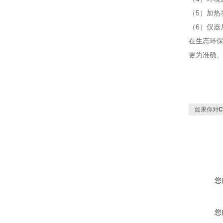
（
5）加热功
（
6）仪器尺
在生态环
更为准确
如果你对
您
您