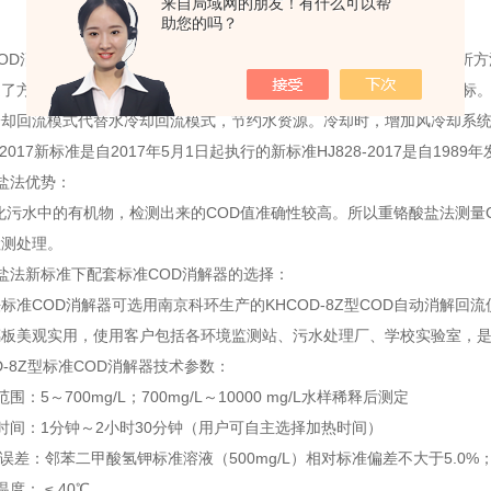
来自局域网的朋友！有什么可以帮
助您的吗？
：
OD消解器执行HJ828-2017水质化学需氧量的测定，重铬酸盐法，分析
了方法的加热消解时间、溶液酸度、氧化剂和催化剂的用量等条件指标。
冷却回流模式代替水冷却回流模式，节约水资源。冷却时，增加风冷却系
8-2017新标准是自2017年5月1日起执行的新标准HJ828-2017是自1989
盐法优势：
化污水中的有机物，检测出来的
COD值准确性较高。所以重铬酸盐法测量
检测处理。
盐法新标准下配套标准
COD消解器的选择：
法标准
COD消解器可选用南京科环生产的KHCOD-8Z型COD自动消解回
璃板美观实用，使用客户包括各环境监测站、污水处理厂、学校实验室，
D-8Z型标准COD消解器技术参数：
围：5～700mg/L；700mg/L～10000 mg/L水样稀释后测定
时间：1分钟～2小时30分钟（用户可自主选择加热时间）
误差：邻苯二甲酸氢钾标准溶液（500mg/L）相对标准偏差不大于5.0%；
度： ≤ 40℃