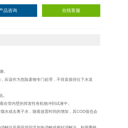
产品咨询
在线客服
康。
物，应该作为危险废物专门处理，不得直接排往下水道
化。
着在管内壁的挥发性有机物冲到试液中。
馏水或去离子水，随着放置时间的增加，其COD值也会
D消解仪采用开管回流加热消解或密封消解法。利用重铬