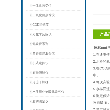
一体化蒸馏仪
二氧化硫蒸馏仪
COD消解仪
产品
光化学反应仪
氮吹仪系列
国标cod
多管旋涡混合仪
1.
在通电使
2.
水样的氧
凯式定氮仪
3.
在COD
石墨消解仪
中。
4.
每次实验
冷冻干燥机
5.
水样回流
水质硫化物酸化吹气仪
6.
测定低浓
脂肪测定仪
逐渐增加，
7.
滴定时不