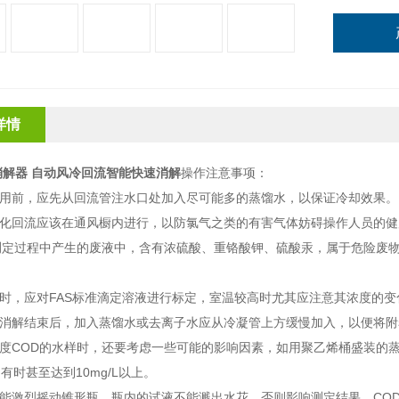
详情
消解器 自动风冷回流智能快速消解
操作注意事项：
用前，应先从回流管注水口处加入尽可能多的蒸馏水，以保证冷却效果。
化回流应该在通风橱内进行，以防氯气之类的有害气体妨碍操作人员的健
测定过程中产生的废液中，含有浓硫酸、重铬酸钾、硫酸汞，属于危险废
时，应对FAS标准滴定溶液进行标定，室温较高时尤其应注意其浓度的变
消解结束后，加入蒸馏水或去离子水应从冷凝管上方缓慢加入，以便将附
度COD的水样时，还要考虑一些可能的影响因素，如用聚乙烯桶盛装的蒸
有时甚至达到10mg/L以上。
能激烈摇动锥形瓶，瓶内的试液不能溅出水花，否则影响测定结果。CO