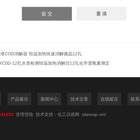
准COD消解器 恒温加热快速消解微晶12孔
YC0D-12孔水质检测恒温加热消解仪12孔化学需氧量测定
产品展示
新闻中心
技术文章
在线留言
联系
641430
管理登陆
技术支持：
化工仪器网
sitemap.xml