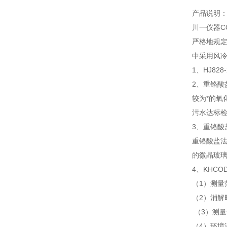
产品说明
川一仪器C
严格地规定
中采用风
1
、
HJ82
2
、重铬酸
较为*的氧
污水达标
3
、重铬酸
重铬酸盐
的微晶玻
4
、
KHCO
（
1）测量范
（
2）消解
（
3）测量
（
4）环境温