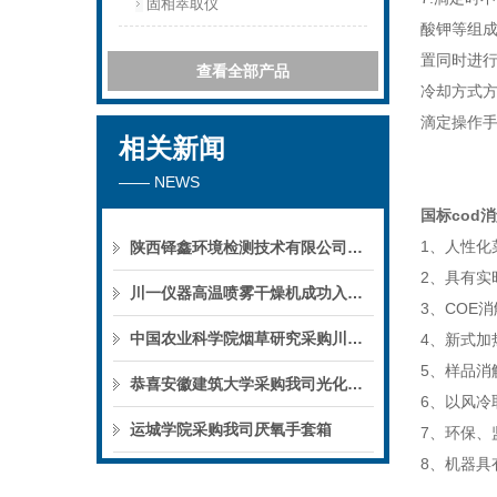
固相萃取仪
酸钾等组成
置同时进
查看全部产品
冷却方式
滴定操作
相关新闻
—— NEWS
国标cod
1
、人性化
陕西铎鑫环境检测技术有限公司采购我司全自动液液萃取仪
2
、具有实
川一仪器高温喷雾干燥机成功入驻鄱阳职业学院，助力职业教育实训平台升级
3
、
COE
消
中国农业科学院烟草研究采购川一仪器喷雾干燥机
4
、新式加
5
、样品消
恭喜安徽建筑大学采购我司光化学反应仪
6
、以风冷
运城学院采购我司厌氧手套箱
7
、环保、
8
、机器具