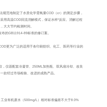
方法规范地制定了水质化学需氧量COD（cr）的测定步骤，
采用高温COD回流消解模式，保证水样*反应。消解过程
统，大大节约检测时间。
年发布的GB11914-89标准的修订案。
COD更为广泛的适用于各印刷纺织、化工、医药等行业的
流仪，仪器配套冷凝管、250ML加热瓶、双风扇冷却、改良
是一款经过市场检验、改进的成熟产品。
工业有机废水（500mg/L）相对标准偏差不大于8.0%