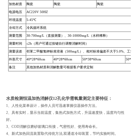
加热材质
陶瓷
陶瓷
陶瓷
电源电压
AC220V 50HZ
环境温度
5-45℃
冷却方式
冷风循环系统
测量范围
30-700mg/L（直接测量）、30-10000mg/L（水样稀释）
测量时间
≤2h（用户可通过按键自行调整消解时间）
测量误差
邻苯二甲酸氢钾标准溶液（500mg/L）、相对标准偏差不大于5.0%、工业有
外形尺寸
40*28*60cm
40*28*60cm
50*38*60cm
50*38
备注
其他加热材质和消解数量可根据客户要求定制
水质检测恒温加热消解仪12孔化学需氧量测定
主要特征：
1
、人性化菜单设计，操作人员可迅速掌握仪器操作方法。
2
、具有实时，显示当前温度，集热式加热方式，升温速度快，温度均匀性
好。
3
、
COD
消解仪磨砂玻璃口衔接，气密性好、使用寿命长。
4
、新式加热回流装置取代传统方法
,
双通道冷却装置，节约实验时间。