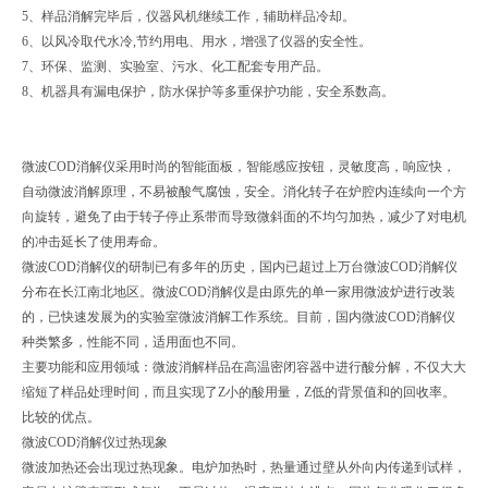
5
、样品消解完毕后，仪器风机继续工作，辅助样品冷却。
6
、以风冷取代水冷
,
节约用电、用水，增强了仪器的安全性。
7
、环保、监测、实验室、污水、化工配套专用产品。
8
、机器具有漏电保护，防水保护等多重保护功能，安全系数高。
微波COD消解仪采用时尚的智能面板，智能感应按钮，灵敏度高，响应快，
自动微波消解原理，不易被酸气腐蚀，安全。消化转子在炉腔内连续向一个方
向旋转，避免了由于转子停止系带而导致微斜面的不均匀加热，减少了对电机
的冲击延长了使用寿命。
微波COD消解仪的研制已有多年的历史，国内已超过上万台微波COD消解仪
分布在长江南北地区。微波COD消解仪是由原先的单一家用微波炉进行改装
的，已快速发展为的实验室微波消解工作系统。目前，国内微波COD消解仪
种类繁多，性能不同，适用面也不同。
主要功能和应用领域：微波消解样品在高温密闭容器中进行酸分解，不仅大大
缩短了样品处理时间，而且实现了Z小的酸用量，Z低的背景值和的回收率。
比较的优点。
微波COD消解仪过热现象
微波加热还会出现过热现象。电炉加热时，热量通过壁从外向内传递到试样，