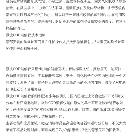
容易在炉壁表面形成气泡，不易过热，温度保持在沸点。因为气化吸收了很多
热量。在微波场中，“加热"方法不同，能量直接在系统内部转换。由于系统内
部短到足以形成气泡的“中心"，所以对于一些沸点较低的试剂来说，在封闭容
器中过热是简单的。结果表明，封闭样池中的试剂能提供较高的温度。有利于
样品的消化。
微波COD消解仪技术指标
顶部安装的防爆炉室门旨在保护操作人员免受微波辐射，Z大限度地延长炉室
的使用寿命和安全性。
微波COD消解仪采用*时尚的智能面板，智能感应按钮，灵敏度高，响应快，
自动微波消解原理，不易被酸气腐蚀，安全。消化转子在炉腔内连续向一个方
向旋转，避免了由于转子停止系带而导致微斜面的不均匀加热，减少了对电机
的冲击延长了使用寿命。
微波COD消解仪的研制已有多年的历史，国内已超过上万台微波COD消解仪
分布在长江南北地区。微波COD消解仪是由原先的单一家用微波炉进行改装
的，已快速发展为*的实验室微波消解工作系统。目前，国内微波COD消解仪
种类繁多，性能不同，适用面也不同。
主要功能和应用领域：微波消解样品在高温密闭容器中进行酸分解，不仅大大
缩短了样品处理时间，而且实现了Z小的酸用量，Z低的背景值和的回收率。