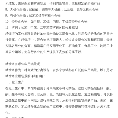
和纯化，去除杂质和有害物质，得到纯度较高、质量稳定的药物产品‌
8、‌无机化合物‌：如硫酸、硝酸等无机酸，以及氨、氯等无机化合物‌
9、‌有机化合物‌：如苯乙烯等有机化合物‌
10、‌烃类化合物‌：如甲烷、乙烷、丙烷、丁烷等烃类化合物‌
11、‌溶剂‌：如苯、甲苯、二甲苯等溶剂的回收和精制‌
‌精馏塔的工作原理‌是通过加热混合物使其部分汽化，利用各组分沸点的不同进
行分离。在精馏塔中，混合物从塔顶进入，经过多次部分冷凝和再回流，最终
实现各组分的分离。精馏塔广泛应用于化工、石油化工、食品工业、制药工业
等多个领域，为各行各业的生产提供了高效的分离手段。
精馏塔有哪些应用场景呢
精馏塔作为一种高效的分离设备，在多个领域都有广泛的应用场景。以下是对
精馏塔应用场景的详细归纳：
一、化工生产
在化工生产中，精馏塔被用于分离纯化各种化学品。这些化学品包括醇、酸、
酮、醚等有机化合物，以及氨、氯、硫酸等无机化合物。通过精馏塔，可以将
这些化合物中的不同组分进行高效分离，从而得到纯度较高的产品。例如，在
制取乙醇、苯乙烯等化合物的生产过程中，都需要使用精馏塔进行分离和纯
化。