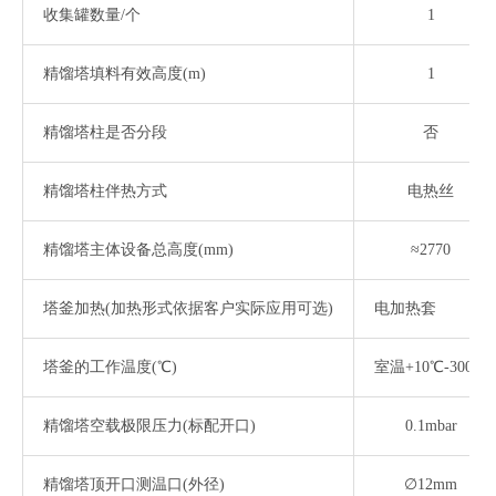
收集罐数量
/个
1
精馏塔填料有效高度
(m)
1
精馏塔柱是否分段
否
精馏塔柱伴热方式
电热丝
精馏塔主体设备总高度
(mm)
≈2770
塔釜加热
(加热形式依据客户实际应用可选)
电加热套
塔釜的工作温度
(℃)
室温
+10℃-300℃
精馏塔空载极限压力
(标配开口)
0.1mbar
精馏塔顶开口测温口
(外径)
∅12mm