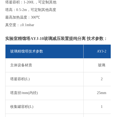
塔釜容积：
1-200L
，
可定制其他
塔高：
0.5-2m
，可定制其他高度
最高加热温度：
300
℃
真空度：
≤
0.1mbar
实验室精馏塔AYJ-10玻璃减压装置提纯分离
技术参数：
玻璃精馏塔技术参数
AYJ-2
主体设备材质
玻璃
塔釜容积
(L)
2
塔直径
/mm(内径)
25mm
收集罐容积
(L)
1