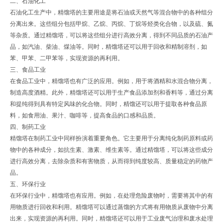
二、石油化工
石油化工生产中，精馏塔的主要用途是将石油或天然气等混合物中的各种组分
分离出来。这些组分包括甲烷、乙烷、丙烷、丁烷等烃类化合物，以及硫、氮
等杂质。通过精馏塔，可以将这些组分进行高效分离，得到不同品质的石油产
品，如汽油、柴油、煤油等。同时，精馏塔还可以用于回收和精制溶剂，如
苯、甲苯、二甲苯等，实现资源的再利用。
三、食品工业
在食品工业中，精馏塔也有广泛的应用。例如，用于将酒精和水混合物分离，
制造高度酒精。此外，精馏塔还可以用于生产食品添加剂和香料等，通过分离
和提纯得到具有特定风味的化合物。同时，精馏还可以用于提取各种食品原
料，如食用油、果汁、咖啡等，提高食品的口感和品质。
四、制药工业
精馏塔在制药工业中同样扮演着重要角色。它主要用于分离纯化制药原料或药
物中的各种成分，如抗生素、激素、维生素等。通过精馏塔，可以将这些成分
进行高效分离，去除杂质和有害物质，从而得到纯度较高、质量稳定的药物产
品。
五、环保行业
在环保行业中，精馏塔也有应用。例如，在处理危险废物时，需要将其中的有
用物质进行回收和利用。精馏塔可以通过蒸馏的方式将有用物质从废物中分离
出来，实现资源的再利用。同时，精馏塔还可以用于工业废气治理和废水处理