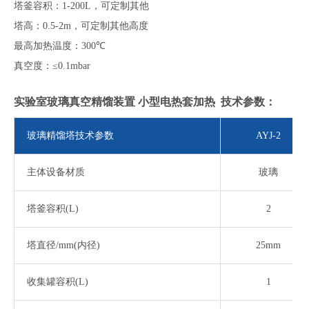
塔釜容积：
1-200L
，
可定制其他
塔高：
0.5-2m
，可定制其他高度
最高加热温度：
300
℃
真空度：
≤
0.1mbar
实验室玻璃真空精馏装置 小型电热套加热
技术参数：
玻璃精馏塔技术参数
AYJ-2
主体设备材质
玻璃
塔釜容积
(L)
2
塔直径
/mm(内径)
25mm
收集罐容积
(L)
1