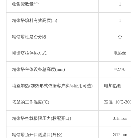
收集罐数量
/个
1
精馏塔填料有效高度
(m)
1
精馏塔柱是否分段
否
精馏塔柱伴热方式
电热丝
精馏塔主体设备总高度
(mm)
≈2770
塔釜加热
(加热形式依据客户实际应用可选)
电加热套
塔釜的工作温度
(℃)
室温
+10℃-300℃
精馏塔空载极限压力
(标配开口)
0.1mbar
精馏塔顶开口测温口
(外径)
∅12mm