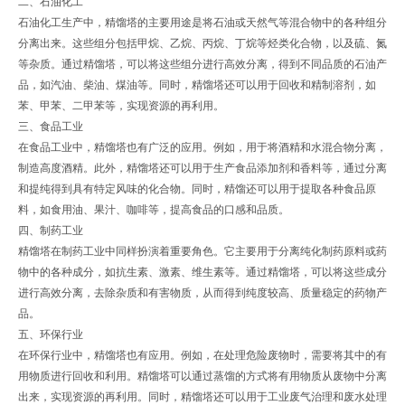
二、石油化工
石油化工生产中，精馏塔的主要用途是将石油或天然气等混合物中的各种组分
分离出来。这些组分包括甲烷、乙烷、丙烷、丁烷等烃类化合物，以及硫、氮
等杂质。通过精馏塔，可以将这些组分进行高效分离，得到不同品质的石油产
品，如汽油、柴油、煤油等。同时，精馏塔还可以用于回收和精制溶剂，如
苯、甲苯、二甲苯等，实现资源的再利用。
三、食品工业
在食品工业中，精馏塔也有广泛的应用。例如，用于将酒精和水混合物分离，
制造高度酒精。此外，精馏塔还可以用于生产食品添加剂和香料等，通过分离
和提纯得到具有特定风味的化合物。同时，精馏还可以用于提取各种食品原
料，如食用油、果汁、咖啡等，提高食品的口感和品质。
四、制药工业
精馏塔在制药工业中同样扮演着重要角色。它主要用于分离纯化制药原料或药
物中的各种成分，如抗生素、激素、维生素等。通过精馏塔，可以将这些成分
进行高效分离，去除杂质和有害物质，从而得到纯度较高、质量稳定的药物产
品。
五、环保行业
在环保行业中，精馏塔也有应用。例如，在处理危险废物时，需要将其中的有
用物质进行回收和利用。精馏塔可以通过蒸馏的方式将有用物质从废物中分离
出来，实现资源的再利用。同时，精馏塔还可以用于工业废气治理和废水处理