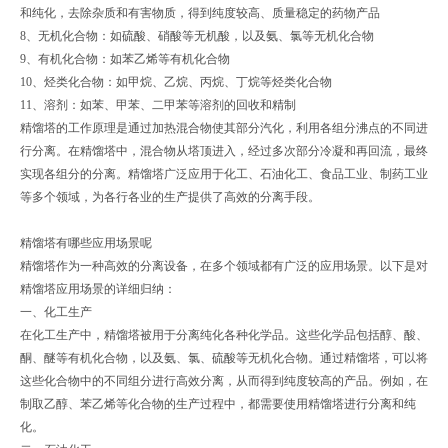
和纯化，去除杂质和有害物质，得到纯度较高、质量稳定的药物产品‌
8、‌无机化合物‌：如硫酸、硝酸等无机酸，以及氨、氯等无机化合物‌
9、‌有机化合物‌：如苯乙烯等有机化合物‌
10、‌烃类化合物‌：如甲烷、乙烷、丙烷、丁烷等烃类化合物‌
11、‌溶剂‌：如苯、甲苯、二甲苯等溶剂的回收和精制‌
‌精馏塔的工作原理‌是通过加热混合物使其部分汽化，利用各组分沸点的不同进
行分离。在精馏塔中，混合物从塔顶进入，经过多次部分冷凝和再回流，最终
实现各组分的分离。精馏塔广泛应用于化工、石油化工、食品工业、制药工业
等多个领域，为各行各业的生产提供了高效的分离手段。
精馏塔有哪些应用场景呢
精馏塔作为一种高效的分离设备，在多个领域都有广泛的应用场景。以下是对
精馏塔应用场景的详细归纳：
一、化工生产
在化工生产中，精馏塔被用于分离纯化各种化学品。这些化学品包括醇、酸、
酮、醚等有机化合物，以及氨、氯、硫酸等无机化合物。通过精馏塔，可以将
这些化合物中的不同组分进行高效分离，从而得到纯度较高的产品。例如，在
制取乙醇、苯乙烯等化合物的生产过程中，都需要使用精馏塔进行分离和纯
化。