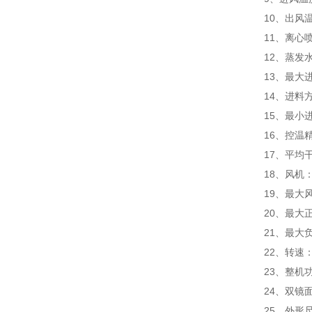
10、出风温
11、离心喷
12、蒸发水
13、最大进
14、进料
15、最小
16、控温
17、平均干
18、风机：
19、最大风量
20、最大正
21、最大负
22、转速：2
23、整机功
24、双镜
25、外形尺