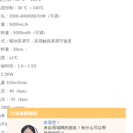
度控制：30 ℃ ～140℃
头：2000-40000转/分钟（可调）
量：5000mL/h
料量：5000ml/h（可调）
方式：蠕动泵调节，采用触摸屏调节速度
进料量：50mL；
精度：±1℃
燥时间：1.0～1.5S
2.2KW
 315m3/min
压：40（kpa）
压：-32（kpa）
800（r/min）
率：9KW /380V
欢迎您！
面不锈钢干燥塔直径：内径1000mm，外径1100mm，高2000mm
来自局域网的朋友！有什么可以帮
寸：2000mm(长）×1100mm（宽）×2200mm（高）