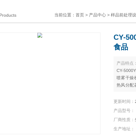
当前位置：
首页
>
产品中心
>
样品前处理
Products
CY-
食品
产品特点
CY-50
喷雾干燥
热风分配
呈螺旋状
液被喷成
更新时间：
加，水分
产品型号：
燥器底部
厂商性质：
生产地址：