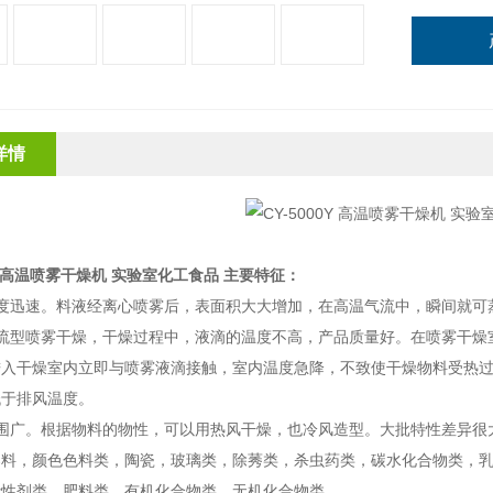
详情
0Y 高温喷雾干燥机 实验室化工食品
主要特征：
度迅速。料液经离心喷雾后，表面积大大增加，在高温气流中，瞬间就可蒸
并流型喷雾干燥，干燥过程中，液滴的温度不高，产品质量好。在喷雾干燥
进入干燥室内立即与喷雾液滴接触，室内温度急降，不致使干燥物料受热
低于排风温度。
范围广。根据物料的物性，可以用热风干燥，也冷风造型。大批特性差异很
染料，颜色色料类，陶瓷，玻璃类，除莠类，杀虫药类，碳水化合物类，
污性剂类，肥料类，有机化合物类，无机化合物类。