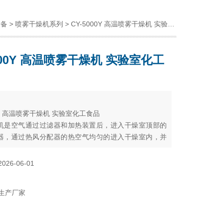
设备
>
喷雾干燥机系列
> CY-5000Y 高温喷雾干燥机 实验室化工食品
5000Y 高温喷雾干燥机 实验室化工
：
00Y 高温喷雾干燥机 实验室化工食品
机是空气通过过滤器和加热装置后，进入干燥室顶部的
器，通过热风分配器的热空气均匀的进入干燥室内，并
转动，同时将料液送到装置在干燥室顶部的喷雾头，料
绩效的雾状液滴，使料液和热空气接触的表面积大大增
2026-06-01
迅速蒸发，在极短的时间内干燥成品。较粗的成品由干
的收集筒回收，废气由离心风机排出。
生产厂家