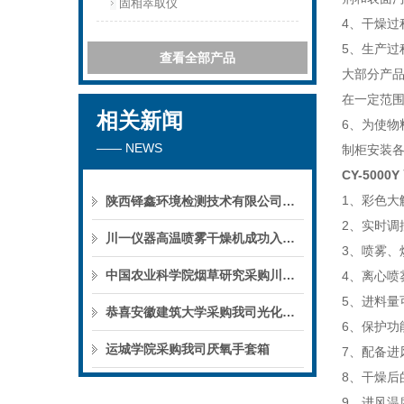
固相萃取仪
4、干燥
5、生产过
查看全部产品
大部分产
在一定范
相关新闻
6、为使物
—— NEWS
制柜安装
CY-500
1、彩色
陕西铎鑫环境检测技术有限公司采购我司全自动液液萃取仪
2、实时调
川一仪器高温喷雾干燥机成功入驻鄱阳职业学院，助力职业教育实训平台升级
3、喷雾、
中国农业科学院烟草研究采购川一仪器喷雾干燥机
4、离心喷
5、进料量
恭喜安徽建筑大学采购我司光化学反应仪
6、保护功
运城学院采购我司厌氧手套箱
7、配备进
8、干燥后
9、进风温度