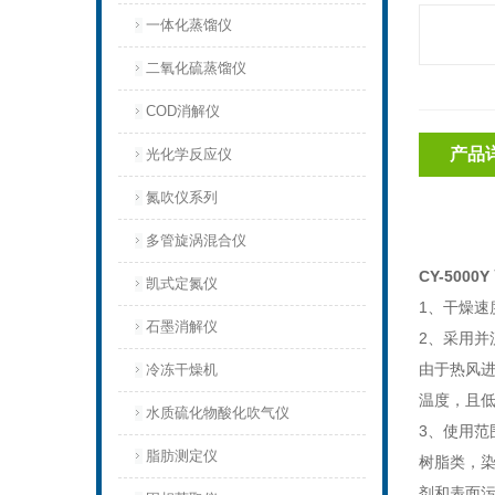
一体化蒸馏仪
二氧化硫蒸馏仪
COD消解仪
产品
光化学反应仪
氮吹仪系列
多管旋涡混合仪
CY-500
凯式定氮仪
1、干燥速
石墨消解仪
2、采用
由于热风
冷冻干燥机
温度，且
水质硫化物酸化吹气仪
3、使用
脂肪测定仪
树脂类，
剂和表面