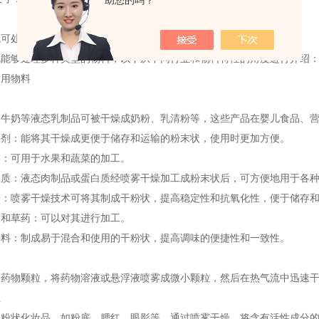
助您的吗？
机可处理的物料
机能够处理多种类型的物料，以下从不同行业和物料特性的角度进行介绍
适用物料
如牛奶等液态乳制品可被干燥成奶粉、乳清粉等，这些产品在婴儿食品、
味剂：能将其干燥成更便于储存和运输的粉末状，使用时更加方便。
菜：可用于水果和蔬菜的加工。
白质：液态肉制品或蛋白质经喷雾干燥加工成粉末状后，可方便地用于各
粉：喷雾干燥技术可将其制成干粉状，提高稳定性和抗氧化性，便于储存
剂和草药：可以对其进行加工。
香料：制成易于混合和使用的干粉状，提高调味的便捷性和一致性。
备药物颗粒，将药物溶液或悬浮液喷雾成微小颗粒，然后在热气流中迅速
业
备粉状化妆品，如粉底、腮红、眼影等。通过喷雾干燥，将含有活性成分