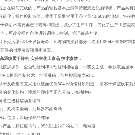
过程是在瞬间完成的，产品的颗粒基本上能保持液滴近似的球状，产品具有
程简化，操作控制方便。喷雾干燥通常用于湿含量40-60%的溶剂，特殊
品干燥后不需要再进行粉碎和筛选，减少了生产工序，简化了生产工艺流
围内，可改变操作条件进行调整，控制、管理都很方便。
料不受污染和延长设备寿命，凡与物料接触部分，均采用304不锈钢材
各部件的指示装置和启闭装置。
0Y 高温喷雾干燥机 实验室化工食品
技术参数：
大触摸屏操作，全自动控制和手动控制相结合，中英文面板，参数液晶显示
控PID恒温控制技术，控温准确，加热控温精度±1℃
烘干及收集装置采用双镜面优质304不锈钢材质制造 ，喷雾干燥室设有观
雾的雾化结构，喷粉的颗径呈正态分布，流动性好
可通过进料蠕动泵调节
能，风机不启动，加热器不能启动
风口过滤，以确保样品纯净
的产品，颗粒度均匀，95%以上的干粉在同一颗粒度
控制：30 ℃ ～300℃