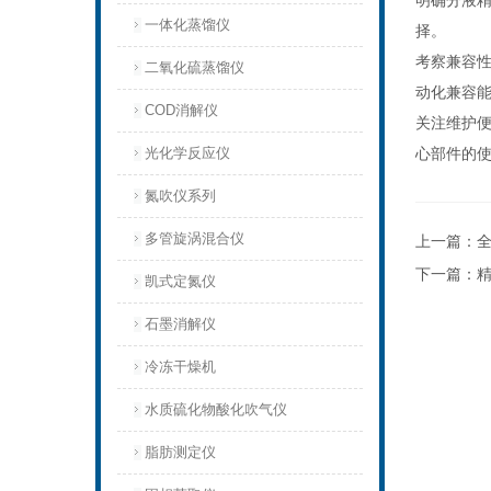
明确分液
一体化蒸馏仪
择。
考察兼容
二氧化硫蒸馏仪
动化兼容
COD消解仪
关注维护
光化学反应仪
心部件的
氮吹仪系列
多管旋涡混合仪
上一篇：
下一篇：
凯式定氮仪
石墨消解仪
冷冻干燥机
水质硫化物酸化吹气仪
脂肪测定仪