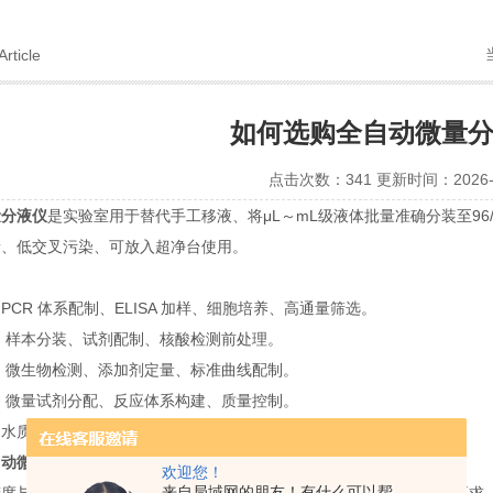
Article
如何选购全自动微量
点击次数：341 更新时间：2026-0
量分液仪
是实验室用于替代手工移液、将
μL
～
mL
级液体批量准确分装至
96
量、低交叉污染、可放入超净台使用。
：
：
PCR
体系配制、
ELISA
加样、细胞培养、高通量筛选。
：样本分装、试剂配制、核酸检测前处理。
：微生物检测、添加剂定量、标准曲线配制。
：微量试剂分配、反应体系构建、质量控制。
：水质
/
土壤检测、标准溶液稀释、污染物分析。
自动微量分液仪
时，可参考以下几个方面：
欢迎您！
来自局域网的朋友！有什么可以帮