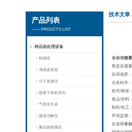
技术文章
产品列表
杭州川一实验仪器有限公司
—— PROUCTS LIST
样品前处理设备
全自动微
精馏塔
势是高通
薄膜蒸发器
应用场景
分子蒸馏仪
生命科学
疾控
/
检疫
喷雾干燥机系列
食品
/
饮料
气体发生器
制药
/
化工
环境监测
微波消解仪
在选择
全
氟化物蒸馏仪