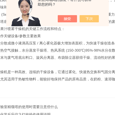
液滴表面积巨大，内部的水分在极短时间内（通常5-30秒）被迅速蒸发
助您的吗？
味和部分热敏性营养素 。
(Separation & Collection)： 干燥完成后，形成的固体粉
从塔底和分离器底部的收集装置（如授粉筒）中获得，而携带少量细粉的
了果汁喷雾干燥机的关键工作流程和特点：
操作
关键设备/参数
主要效果
汁分散成微小液滴
高压泵 / 离心雾化器
极大增加表面积，为快速干燥创造条
与热空气接触，水分蒸发
干燥塔、热风系统 (150-300℃)
95%-98%水分
粉末与废气
塔底出料口、旋风分离器、布袋除尘器
获得干燥、流动性好的
干燥机是一种高效、连续的干燥设备，它通过雾化、快速热交换和气固分
术尤其适用于热敏性物料，能较好地保持产品的原有品质，在奶粉、速溶咖
实验室精馏塔的使用时需要注意些什么
光化学反应仪之灯的操作使用说明