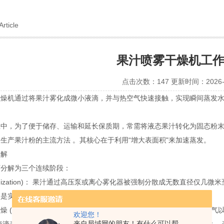
Article
果汁喷雾干燥机工
点击次数：147 更新时间：2026-0
干燥机通过将果汁雾化成微小液滴，并与热空气快速接触，实现瞬间蒸发
业中，为了便于储存、运输和延长保质期，常需将液态果汁转化为固态粉
生产果汁粉的主流方法 。其核心在于利用“增大表面积"来加速蒸发。
详解
可分解为三个连续阶段：
tomization)： 果汁通过高压泵或离心雾化器被强制分散成无数直径仅
是实现快速干燥的前提 。
 (Heat Exchange & Drying)： 高温（通常150-300℃）
欢迎您！
来自局域网的朋友！有什么可以帮