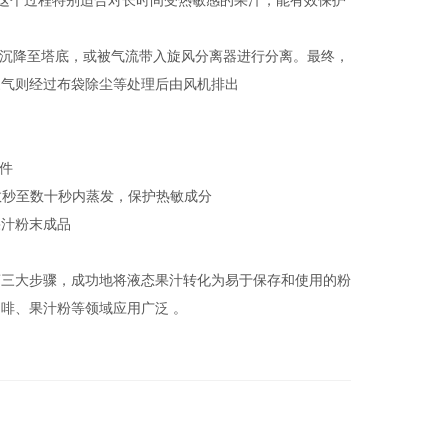
 。这个过程特别适合对长时间受热敏感的果汁，能有效保护
末颗粒会因重力沉降至塔底，或被气流带入旋风分离器进行分离。最终，
废气则经过布袋除尘等处理后由风机排出
件
在数秒至数十秒内蒸发，保护热敏成分
果汁粉末成品
离三大步骤，成功地将液态果汁转化为易于保存和使用的粉
啡、果汁粉等领域应用广泛 。