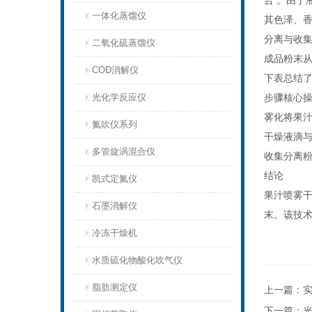
合 。由于
一体化蒸馏仪
其色泽、香
分离与收集 
二氧化硫蒸馏仪
成品粉末
COD消解仪
下表总结
光化学反应仪
步骤
核心
雾化
将果
氮吹仪系列
干燥
液滴
多管旋涡混合仪
收集
分离
结论
凯式定氮仪
果汁喷雾
石墨消解仪
末。该技
冷冻干燥机
水质硫化物酸化吹气仪
脂肪测定仪
上一篇：
下一篇：