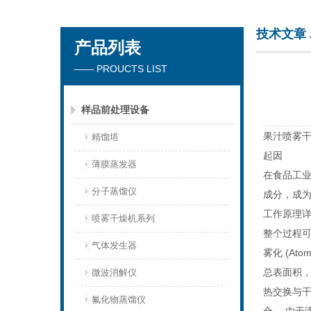
技术文章
产品列表
杭州川一实验仪器有限公司
—— PROUCTS LIST
样品前处理设备
果汁喷雾
精馏塔
起因
薄膜蒸发器
在食品工
分子蒸馏仪
成分，成为
工作原理
喷雾干燥机系列
整个过程
气体发生器
雾化 (A
总表面积，
微波消解仪
热交换与干燥
氟化物蒸馏仪