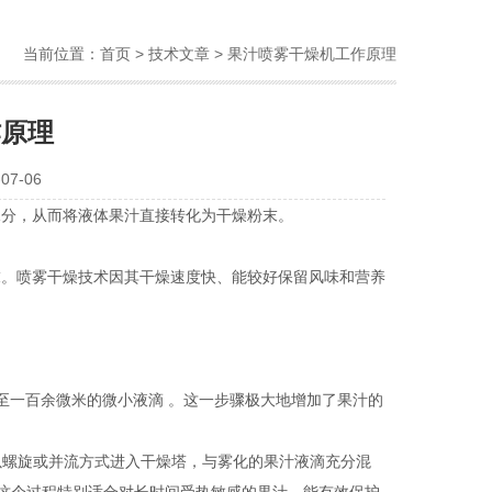
当前位置：
首页
>
技术文章
> 果汁喷雾干燥机工作原理
作原理
7-06
水分，从而将液体果汁直接转化为干燥粉末。
末。喷雾干燥技术因其干燥速度快、能较好保留风味和营养
几微米至一百余微米的微小液滴 。这一步骤极大地增加了果汁的
的洁净热空气以螺旋或并流方式进入干燥塔，与雾化的果汁液滴充分混