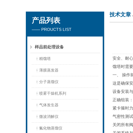
技术文章
产品列表
杭州川一实验仪器有限公司
—— PROUCTS LIST
样品前处理设备
安全、耐心
精馏塔
馏塔时需
薄膜蒸发器
一、 操作
分子蒸馏仪
这是确保
设备安装
喷雾干燥机系列
正确组装
气体发生器
紧卡箍时
气密性测
微波消解仪
关闭所有
氟化物蒸馏仪