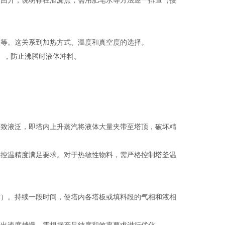
速回升，说明存在泄漏点，需用肥皂水等方法逐一排查（接
性等。这关系到加热方式、温度和真空度的选择。
），防止沸腾时液体冲料。
导致液泛，即塔内上升蒸汽将液体大量夹带至塔顶，破坏精
和控温精度满足要求。对于热敏性物料，需严格控制塔釜温
作）。持续一段时间，使塔内各塔板或填料段的气相和液相