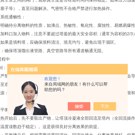
与真空泵之间的阀门，观察真空度是否在短时间内保持稳定。如果压力迅
、塞子等），直至问题解决。气密性不合格严禁进行加热操作。
与系统通畅性：
：明确待分离物料的性质，如沸点、热敏性、氧化性、腐蚀性、易燃易爆
加料口加入物料，注意不要超过塔釜的最大安全容积（通常为容积的2/3
：如果是填料塔，应确保填料清洁、填充均匀，避免出现干涸区。
性：确保塔顶馏出液管路、真空管路等所有通道畅通无阻。
过程中
制：
：严禁突然施加全功率加热！应缓慢、逐步增加加热功率。过快的加热会
欢迎您！
来自局域网的朋友！有什么可以帮
甚至造成事故。
助您的吗？
热源：根据文档，加热方式有电热套、导热油浴等。确保热源的温度上限
持平衡：
加热开始后，先不要取出产物，让塔顶冷凝液全部回流至塔内（全回流操
（温度读数趋于稳定）。这是获得良好分离效果的前提。