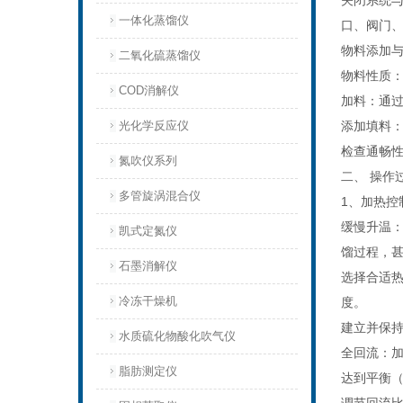
关闭系统
一体化蒸馏仪
口、阀门
物料添加
二氧化硫蒸馏仪
物料性质
COD消解仪
加料：通过
光化学反应仪
添加填料
检查通畅
氮吹仪系列
二、 操作
多管旋涡混合仪
1、加热控
缓慢升温
凯式定氮仪
馏过程，
石墨消解仪
选择合适
冷冻干燥机
度。
建立并保
水质硫化物酸化吹气仪
全回流：
脂肪测定仪
达到平衡