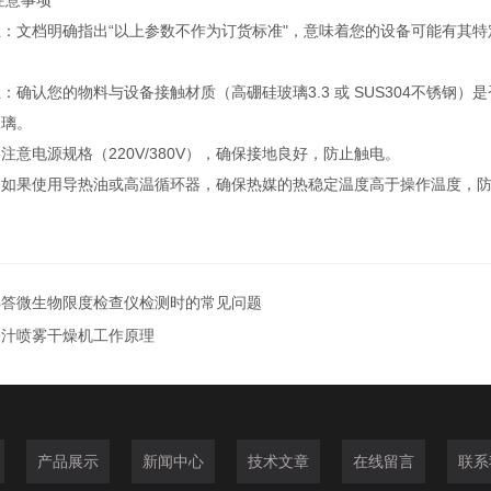
注意事项
：文档明确指出“以上参数不作为订货标准"，意味着您的设备可能有其
：确认您的物料与设备接触材质（高硼硅玻璃3.3 或 SUS304不锈钢
玻璃。
注意电源规格（220V/380V），确保接地良好，防止触电。
：如果使用导热油或高温循环器，确保热媒的热稳定温度高于操作温度，
解答微生物限度检查仪检测时的常见问题
果汁喷雾干燥机工作原理
产品展示
新闻中心
技术文章
在线留言
联系