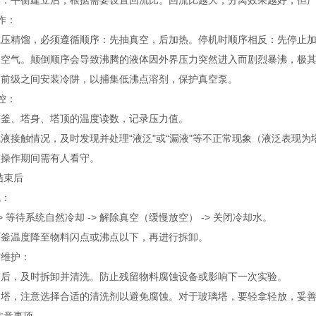
比：平衡建立后，根据需要设置回流比。回流比越大，分离效果越好，但
作：
减压精馏，必须遵循顺序：先抽真空，后加热。停机时顺序相反：先停止
入空气。颠倒顺序会导致沸腾的液体因外界压力突然进入而剧烈暴沸，极
和前级之间安装冷阱，以捕集低沸点溶剂，保护真空泵。
控：
塔釜、塔身、塔顶的温度读数，记录压力值。
液接触情况，及时发现并处理“液泛"或“漏液"等不正常现象（液泛表现
，操作期间需有人看守。
结束后
机：
> 等待系统自然冷却 -> 解除真空（缓慢放空） -> 关闭冷却水。
塔釜温度降至物料闪点或沸点以下，再进行拆卸。
与维护：
却后，及时拆卸并清洗。防止残留物料腐蚀设备或影响下一次实验。
钢塔，注意选择合适的清洗剂以避免腐蚀。对于玻璃塔，要轻拿轻放，妥