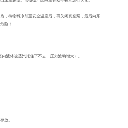
产出速度越慢。需根据产品纯度和效率要求进行优化。
加热，待物料冷却至安全温度后，再关闭真空泵，最后向系
其危险！
为塔内液体被蒸汽托住下不去，压力波动增大）。
善存放。