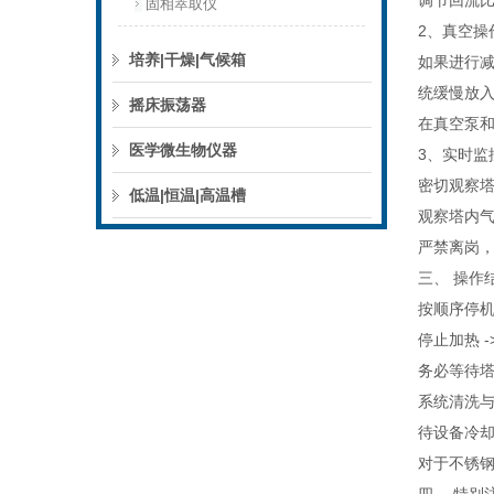
调节回流
固相萃取仪
2、真空操
培养|干燥|气候箱
如果进行
统缓慢放
摇床振荡器
在真空泵
医学微生物仪器
3、实时监
密切观察
低温|恒温|高温槽
观察塔内气
严禁离岗
三、 操作
按顺序停
停止加热 -
务必等待
系统清洗
待设备冷
对于不锈