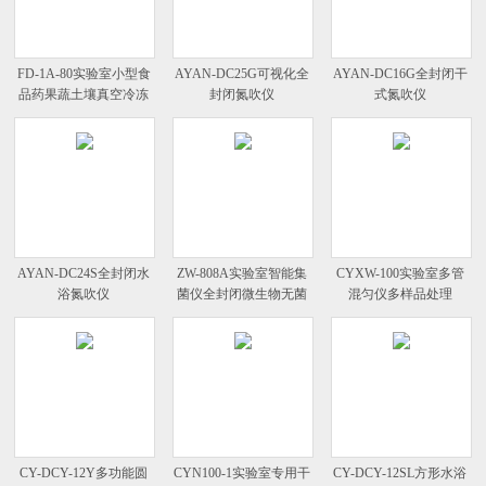
FD-1A-80实验室小型食
AYAN-DC25G可视化全
AYAN-DC16G全封闭干
品药果蔬土壤真空冷冻
封闭氮吹仪
式氮吹仪
干燥机
AYAN-DC24S全封闭水
ZW-808A实验室智能集
CYXW-100实验室多管
浴氮吹仪
菌仪全封闭微生物无菌
混匀仪多样品处理
培养器
CY-DCY-12Y多功能圆
CYN100-1实验室专用干
CY-DCY-12SL方形水浴